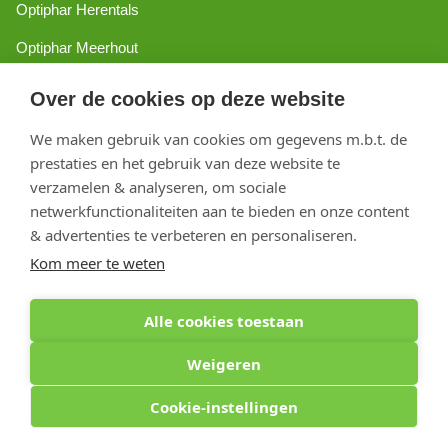
Optiphar Herentals
Optiphar Meerhout
Optiphar Geel - Dr. van de Perrestraat
Over de cookies op deze website
Optiphar Geel - Antwerpseweg
We maken gebruik van cookies om gegevens m.b.t. de
Optiphar Turnhout
prestaties en het gebruik van deze website te
verzamelen & analyseren, om sociale
Optiphar Mol
netwerkfunctionaliteiten aan te bieden en onze content
& advertenties te verbeteren en personaliseren.
Copyright 2026 optiphar.com. Alle rechten voorbehouden
Kom meer te weten
Alle cookies toestaan
Weigeren
Cookie-instellingen