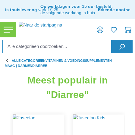
ToContentLink
Op werkdagen voor 15 uur besteld,
ratis thuislevering
vanaf € 29
Erkende apothee
de volgende werkdag in huis
ALLE CATEGORIEËN
VITAMINEN & VOEDINGSSUPPLEMENTEN
MAAG | DARMEN
DIARREE
Meest populair in
"Diarree"