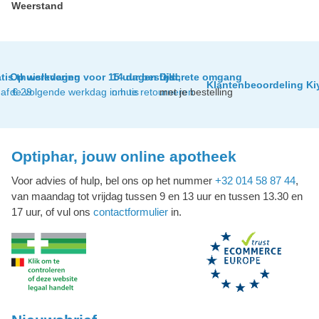
Weerstand
tis thuislevering
Op werkdagen voor 15 uur besteld,
14 dagen tijd
Discrete omgang
Klantenbeoordeling Ki
af € 29
de volgende werkdag in huis
om te retourneren
met je bestelling
Optiphar, jouw online apotheek
Voor advies of hulp, bel ons op het nummer
+32 014 58 87 44
,
van maandag tot vrijdag tussen 9 en 13 uur en tussen 13.30 en
17 uur, of vul ons
contactformulier
in.