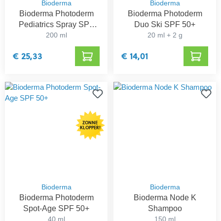
Bioderma
Bioderma
Bioderma Photoderm
Bioderma Photoderm
Pediatrics Spray SPF
Duo Ski SPF 50+
200 ml
50+
20 ml + 2 g
€ 25,33
€ 14,01
ZONNE
KLOPPER!
Bioderma
Bioderma
Bioderma Photoderm
Bioderma Node K
Spot-Age SPF 50+
Shampoo
40 ml
150 ml