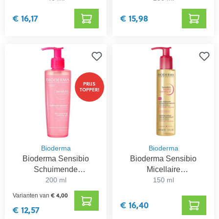
€ 16,17
€ 15,98
PRIJS
TOPPER!
Bioderma
Bioderma
Bioderma Sensibio
Bioderma Sensibio
Schuimende
Micellaire
Reinigingsgel
200 ml
Reinigingsolie
150 ml
€ 4,00
Varianten van
€ 16,40
€ 12,57