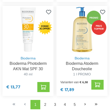
PRIJS
ZONNE
KLOPPER!
TOPPER!
Bioderma
Bioderma
Bioderma Photoderm
Bioderma Atoderm
AKN Mat SPF 30
Doucheolie
40 ml
1 l PROMO
€ 6,58
Varianten van
€ 13,77
€ 17,89
1
2
3
4
5