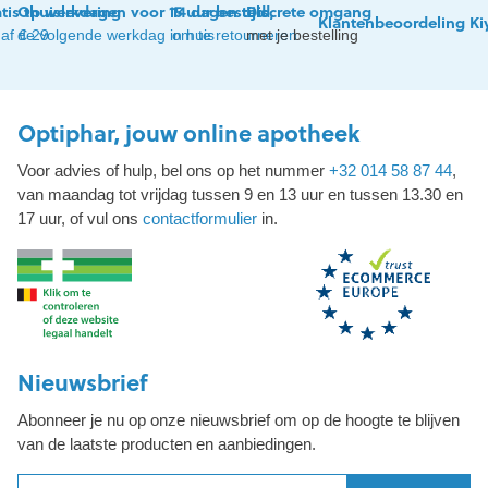
tis thuislevering
Op werkdagen voor 15 uur besteld,
14 dagen tijd
Discrete omgang
Klantenbeoordeling Ki
af € 29
de volgende werkdag in huis
om te retourneren
met je bestelling
Optiphar, jouw online apotheek
Voor advies of hulp, bel ons op het nummer
+32 014 58 87 44
,
van maandag tot vrijdag tussen 9 en 13 uur en tussen 13.30 en
17 uur, of vul ons
contactformulier
in.
Nieuwsbrief
Abonneer je nu op onze nieuwsbrief om op de hoogte te blijven
van de laatste producten en aanbiedingen.