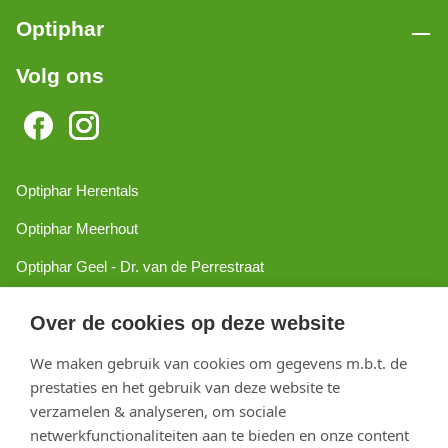
Optiphar
Volg ons
Optiphar Herentals
Optiphar Meerhout
Optiphar Geel - Dr. van de Perrestraat
Optiphar Geel - Antwerpseweg
Over de cookies op deze website
Optiphar Turnhout
We maken gebruik van cookies om gegevens m.b.t. de
Optiphar Mol
prestaties en het gebruik van deze website te
verzamelen & analyseren, om sociale
netwerkfunctionaliteiten aan te bieden en onze content
Copyright 2026 optiphar.com. Alle rechten voorbehouden