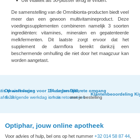
Uw vitaliteit als 50-plusser terug te vinden.
De samenstelling van de Omnibionta-producten biedt veel
meer dan een gewoon multivitamineproduct. Deze
voedingssupplementen combineren namelijk 3 soorten
ingrediënten: vitamines, mineralen en gepatenteerde
melkfermenten. Dit laatste zorgt ervoor dat het
supplement de darmflora bereikt dankzij een
beschermende omhulling die niet door het maagzuur kan
worden aangetast.
tis thuislevering
Op werkdagen voor 15 uur besteld,
14 dagen tijd
Discrete omgang
Klantenbeoordeling Ki
af € 29
de volgende werkdag in huis
om te retourneren
met je bestelling
Optiphar, jouw online apotheek
Voor advies of hulp, bel ons op het nummer
+32 014 58 87 44
,