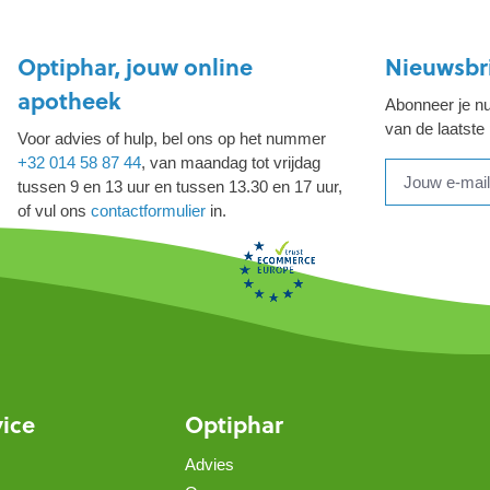
Optiphar, jouw online
Nieuwsbr
apotheek
Abonneer je nu
van de laatste
Voor advies of hulp, bel ons op het nummer
+32 014 58 87 44
, van maandag tot vrijdag
tussen 9 en 13 uur en tussen 13.30 en 17 uur,
of vul ons
contactformulier
in.
vice
Optiphar
Advies