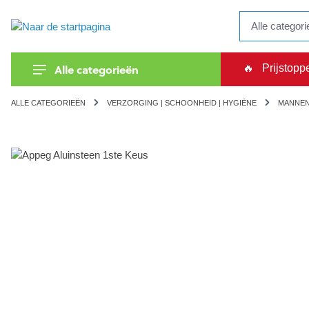
kipToSearch
general.skipToNavigation
Alle categorieën
🔥
Prijstopp
ALLE CATEGORIEËN
VERZORGING | SCHOONHEID | HYGIËNE
MANNE
component.cms.imageGallery.skipImageGallery