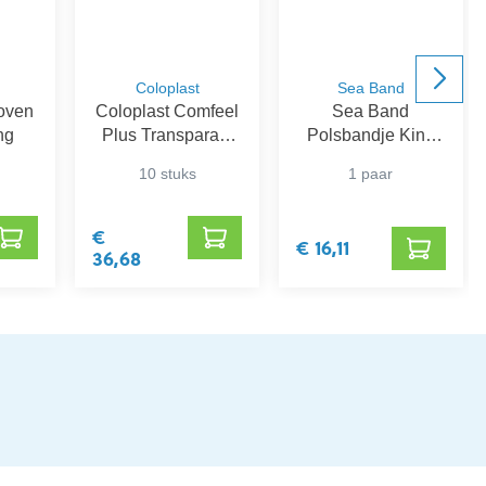
Coloplast
Sea Band
loven
Coloplast Comfeel
Sea Band
ng
Plus Transparant
Polsbandje Kind
10 x 10 cm
Blauw
10 stuks
1 paar
€
€ 16,11
36,68