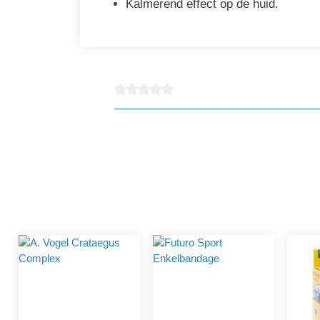
Kalmerend effect op de huid.
detail.reviewAvgRatingAltText