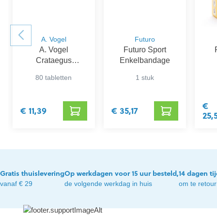
A. Vogel
Futuro
A. Vogel
Futuro Sport
Crataegus
Enkelbandage
Complex
el
80 tabletten
1 stuk
€
€ 11,39
€ 35,17
25,
Gratis thuislevering
Op werkdagen voor 15 uur besteld,
14 dagen ti
vanaf € 29
de volgende werkdag in huis
om te retou