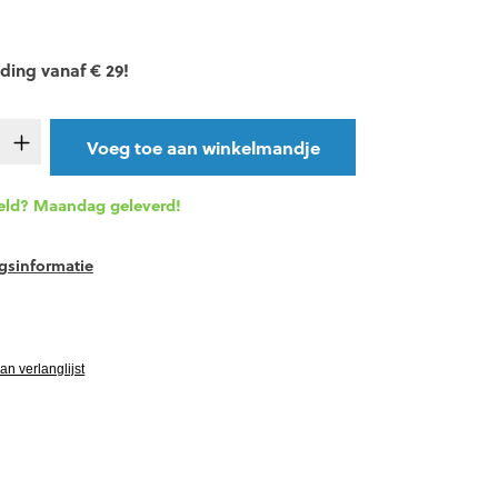
ding vanaf € 29!
t.product.quantitySelect.legend
Voeg toe aan winkelmandje
eld? Maandag geleverd!
gsinformatie
vgRatingAltText
n verlanglijst