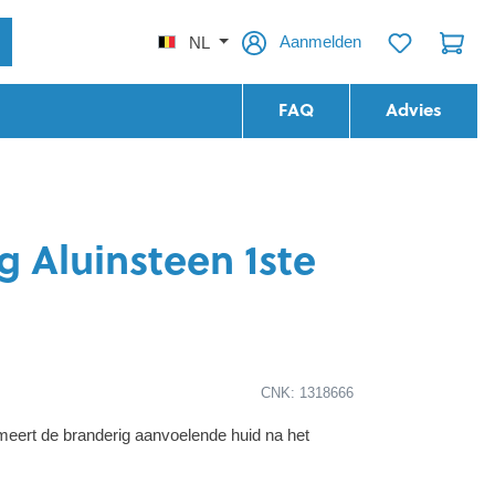
Aanmelden
NL
FAQ
Advies
 Aluinsteen 1ste
CNK: 1318666
meert de branderig aanvoelende huid na het