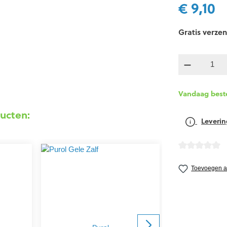
€ 9,10
Gratis verzen
componen
Vandaag best
ucten:
Leverin
detail.reviewA
Toevoegen aa