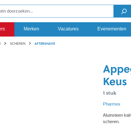
ers
Merken
Vacatures
Evenementen
AFTERSHAVE
N
SCHEREN
Appeg
Keus
1 stuk
Pharmex
Aluinsteen kal
scheren.