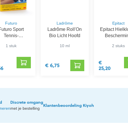
Futuro
Ladrôme
Epitact
Futuro Sport
Ladrôme Roll'On
Epitact Hielk
Tennis-
Bio Licht Hoofd
Beschermi
leboogbandage
1 stuk
10 ml
2 stuks
€
€ 6,75
56
25,20
jd
Discrete omgang
Klantenbeoordeling Kiyoh
rneren
met je bestelling