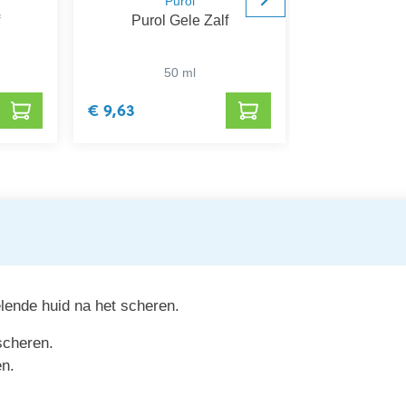
Purol
Epi
Purol Gele Zalf
Epitact Ha
50 ml
2 s
€ 9,63
€ 11,47
elende huid na het scheren.
scheren.
en.