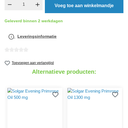
component.product.quantitySelect.legend
Voeg toe aan winkelmandje
Geleverd binnen 2 werkdagen
Leveringsinformatie
detail.reviewAvgRatingAltText
Toevoegen aan verlanglijst
Alternatieve producten: