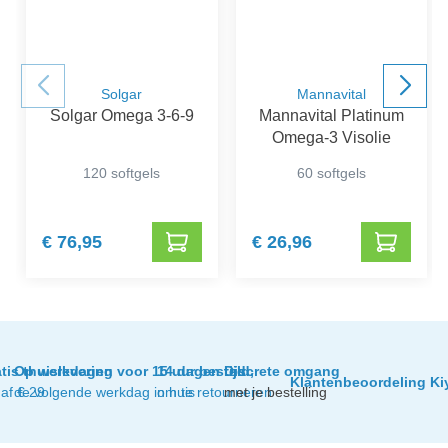
Solgar
Mannavital
Solgar Omega 3-6-9
Mannavital Platinum
Omega-3 Visolie
120 softgels
60 softgels
€ 76,95
€ 26,96
tis thuislevering
Op werkdagen voor 15 uur besteld,
14 dagen tijd
Discrete omgang
Klantenbeoordeling Ki
af € 29
de volgende werkdag in huis
om te retourneren
met je bestelling