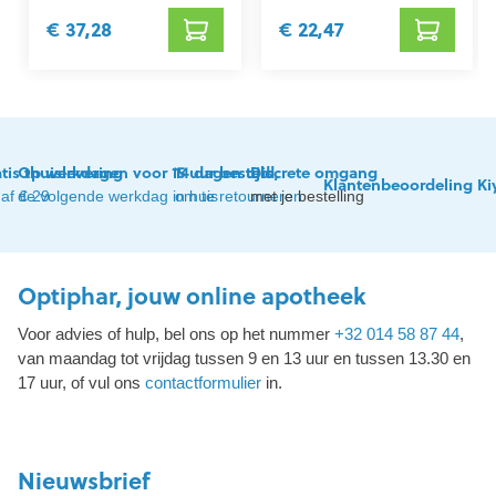
€ 37,28
€ 22,47
tis thuislevering
Op werkdagen voor 15 uur besteld,
14 dagen tijd
Discrete omgang
Klantenbeoordeling Ki
af € 29
de volgende werkdag in huis
om te retourneren
met je bestelling
Optiphar, jouw online apotheek
Voor advies of hulp, bel ons op het nummer
+32 014 58 87 44
,
van maandag tot vrijdag tussen 9 en 13 uur en tussen 13.30 en
17 uur, of vul ons
contactformulier
in.
Nieuwsbrief