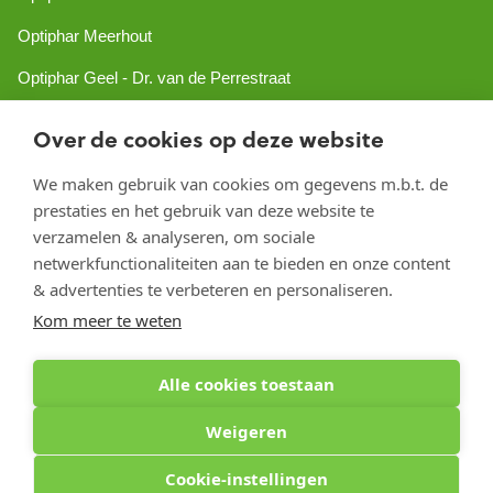
Optiphar Meerhout
Optiphar Geel - Dr. van de Perrestraat
Optiphar Geel - Antwerpseweg
Over de cookies op deze website
Optiphar Turnhout
We maken gebruik van cookies om gegevens m.b.t. de
Optiphar Mol
prestaties en het gebruik van deze website te
verzamelen & analyseren, om sociale
netwerkfunctionaliteiten aan te bieden en onze content
Copyright 2026 optiphar.com. Alle rechten voorbehouden
& advertenties te verbeteren en personaliseren.
Kom meer te weten
Alle cookies toestaan
Weigeren
Cookie-instellingen
Optiphar Apotheek (Dermatheek BVBA) - Antwerpseweg 81b - 2440 Geel - BE