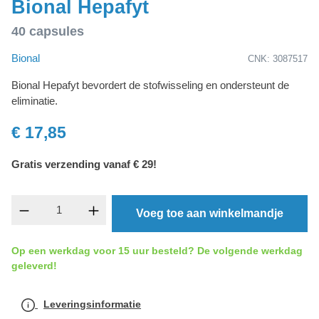
Bional Hepafyt
40 capsules
Bional
CNK: 3087517
Bional Hepafyt bevordert de stofwisseling en ondersteunt de
eliminatie.
€ 17,85
Gratis verzending vanaf € 29!
component.product.quantitySelect.legend
Voeg toe aan winkelmandje
Op een werkdag voor 15 uur besteld? De volgende werkdag
geleverd!
Leveringsinformatie