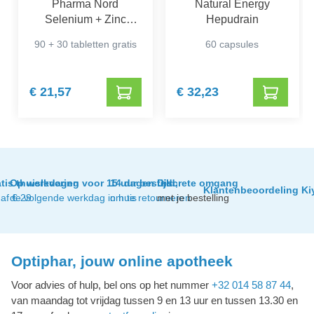
Pharma Nord
Natural Energy
Selenium + Zinc
Hepudrain
Promo*
90 + 30 tabletten gratis
60 capsules
€ 21,57
€ 32,23
tis thuislevering
Op werkdagen voor 15 uur besteld,
14 dagen tijd
Discrete omgang
Klantenbeoordeling Ki
af € 29
de volgende werkdag in huis
om te retourneren
met je bestelling
Optiphar, jouw online apotheek
Voor advies of hulp, bel ons op het nummer
+32 014 58 87 44
,
van maandag tot vrijdag tussen 9 en 13 uur en tussen 13.30 en