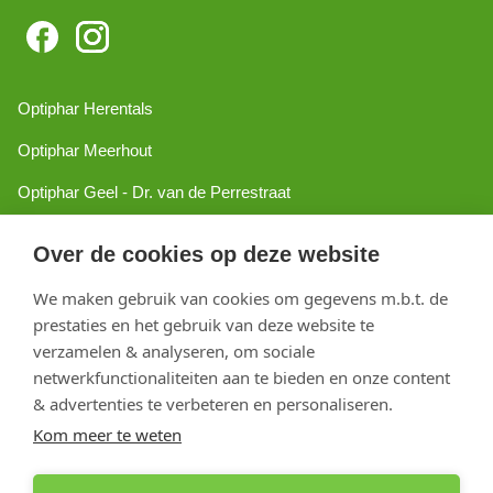
Optiphar Herentals
Optiphar Meerhout
Optiphar Geel - Dr. van de Perrestraat
Optiphar Geel - Antwerpseweg
Over de cookies op deze website
Optiphar Turnhout
We maken gebruik van cookies om gegevens m.b.t. de
Optiphar Mol
prestaties en het gebruik van deze website te
verzamelen & analyseren, om sociale
netwerkfunctionaliteiten aan te bieden en onze content
Copyright 2026 optiphar.com. Alle rechten voorbehouden
& advertenties te verbeteren en personaliseren.
Kom meer te weten