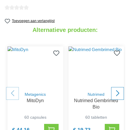
detail.reviewAvgRatingAltText
Toevoegen aan verlanglijst
Alternatieve producten:
Metagenics
Nutrimed
MitoDyn
Nutrimed Gembrimed
Bio
60 capsules
60 tabletten
€ 44,16
€ 19,73