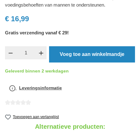
voedingsbehoeften van mannen te ondersteunen.
€ 16,99
Gratis verzending vanaf € 29!
component.product.quantitySelect.legend
Voeg toe aan winkelmandje
Geleverd binnen 2 werkdagen
Leveringsinformatie
detail.reviewAvgRatingAltText
Toevoegen aan verlanglijst
Alternatieve producten: