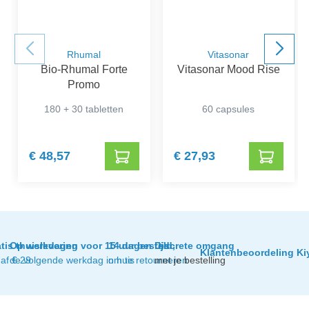
Rhumal
Vitasonar
Bio-Rhumal Forte
Vitasonar Mood Rise
Promo
180 + 30 tabletten
60 capsules
€ 48,57
€ 27,93
tis thuislevering
Op werkdagen voor 15 uur besteld,
14 dagen tijd
Discrete omgang
Klantenbeoordeling Ki
af € 29
de volgende werkdag in huis
om te retourneren
met je bestelling