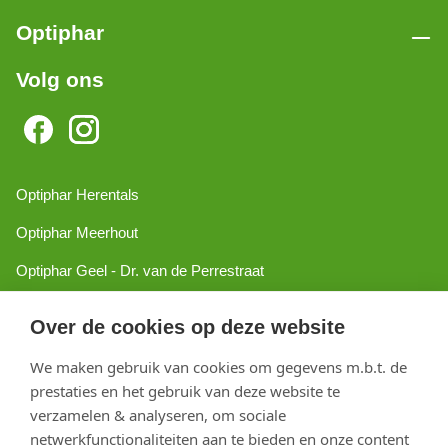
Optiphar
Volg ons
Optiphar Herentals
Optiphar Meerhout
Optiphar Geel - Dr. van de Perrestraat
Optiphar Geel - Antwerpseweg
Over de cookies op deze website
Optiphar Turnhout
We maken gebruik van cookies om gegevens m.b.t. de
Optiphar Mol
prestaties en het gebruik van deze website te
verzamelen & analyseren, om sociale
netwerkfunctionaliteiten aan te bieden en onze content
Copyright 2026 optiphar.com. Alle rechten voorbehouden