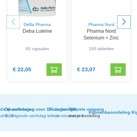
DeBa Pharma
Pharma Nord
Deba Luteïne
Pharma Nord
Selenium + Zinc
60 capsules
150 tabletten
€ 22,05
€ 23,07
tis thuislevering
Op werkdagen voor 15 uur besteld,
14 dagen tijd
Discrete omgang
Klantenbeoordeling Ki
af € 29
de volgende werkdag in huis
om te retourneren
met je bestelling