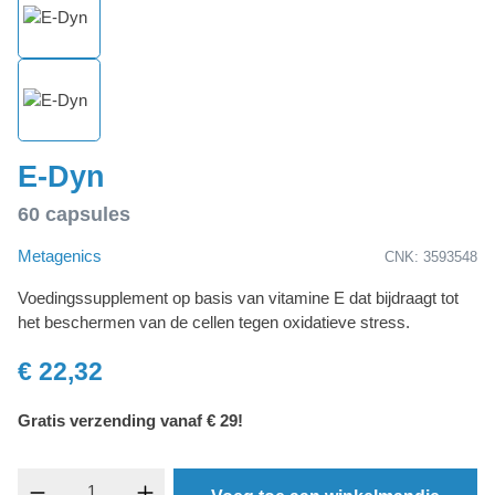
E-Dyn
60 capsules
Metagenics
CNK: 3593548
Voedingssupplement op basis van vitamine E dat bijdraagt tot
het beschermen van de cellen tegen oxidatieve stress.
€ 22,32
Gratis verzending vanaf € 29!
component.product.quantitySelect.legend