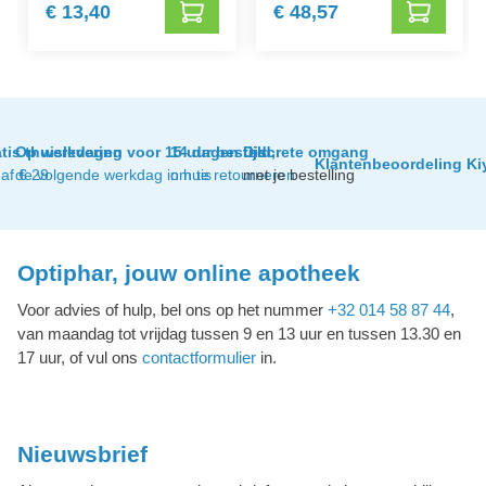
€ 13,40
€ 48,57
tis thuislevering
Op werkdagen voor 15 uur besteld,
14 dagen tijd
Discrete omgang
Klantenbeoordeling Ki
af € 29
de volgende werkdag in huis
om te retourneren
met je bestelling
Optiphar, jouw online apotheek
Voor advies of hulp, bel ons op het nummer
+32 014 58 87 44
,
van maandag tot vrijdag tussen 9 en 13 uur en tussen 13.30 en
17 uur, of vul ons
contactformulier
in.
Nieuwsbrief