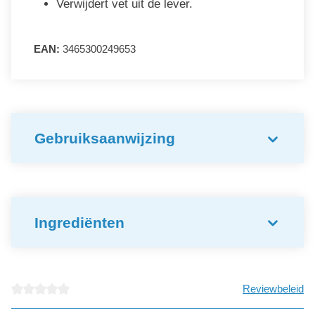
Verwijdert vet uit de lever.
EAN:
3465300249653
Gebruiksaanwijzing
Ingrediënten
Reviewbeleid
detail.reviewAvgRatingAltText