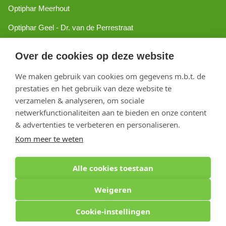
Optiphar Meerhout
Optiphar Geel - Dr. van de Perrestraat
Optiphar Geel - Antwerpseweg
Over de cookies op deze website
Optiphar Turnhout
We maken gebruik van cookies om gegevens m.b.t. de
Optiphar Mol
prestaties en het gebruik van deze website te
verzamelen & analyseren, om sociale
netwerkfunctionaliteiten aan te bieden en onze content
Copyright 2026 optiphar.com. Alle rechten voorbehouden
& advertenties te verbeteren en personaliseren.
Kom meer te weten
Alle cookies toestaan
Weigeren
Cookie-instellingen
Optiphar Apotheek (Dermatheek BVBA) - Antwerpseweg 81b - 2440 Geel - BE
0441.223.009 - APB 130802 - Apr. titularis: Kirsten Vanspringel