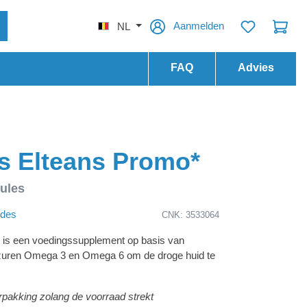
Aanmelden
NL
FAQ
Advies
s Elteans Promo*
sules
ldes
CNK: 3533064
s is een voedingssupplement op basis van
tzuren Omega 3 en Omega 6 om de droge huid te
pakking zolang de voorraad strekt