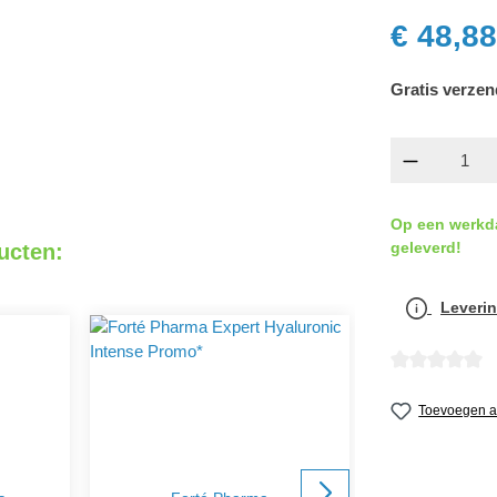
€ 48,88
Gratis verzen
componen
Op een werkd
geleverd!
ucten:
Leverin
detail.reviewA
Toevoegen aa