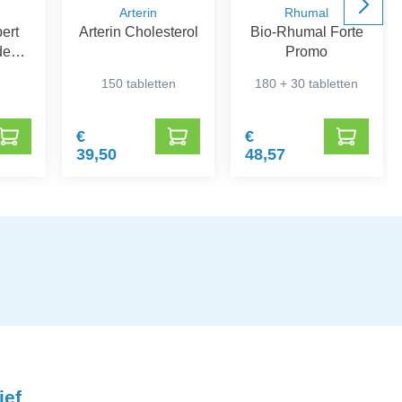
Arterin
Rhumal
pert
Arterin Cholesterol
Bio-Rhumal Forte
de
Promo
g
150 tabletten
180 + 30 tabletten
€
€
39,50
48,57
ief