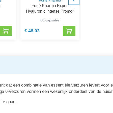
s
Forté Pharma
Be-
m
Forté Pharma Expert
Be-Life 
Hyaluronic Intense Promo*
60 capsules
120 c
€ 48,03
€ 48,51
t dat een combinatie van essentiële vetzuren levert voor 
 6-vetzuren vormen een wezenlijk onderdeel van de huidst
 te gaan.