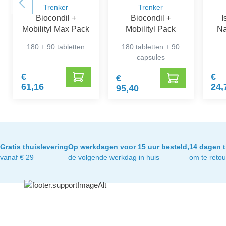
Trenker
Trenker
Biocondil +
Biocondil +
I
Mobilityl Max Pack
Mobilityl Pack
Na
180 + 90 tabletten
180 tabletten + 90
capsules
€
€
€
61,16
24,
95,40
Gratis thuislevering
Op werkdagen voor 15 uur besteld,
14 dagen t
vanaf € 29
de volgende werkdag in huis
om te reto