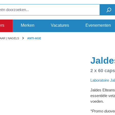
ers
Merken
Vacatures
Evenementen
HAAR | NAGELS
ANTI-AGE
Jalde
2 x 60 cap
Laboratoire Ja
Jaldes Eltean
essentiële ve
voeden.
*Promo duover