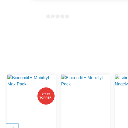
detail.reviewAvgRatingAltText
PRIJS
TOPPER!