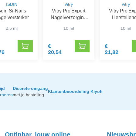
ISDIN
Vitry
Vitry
sdin Si-Nails
Vitry Pro'Expert
Vitry Pro'Ex
gelversterker
Nagelverzorging
Herstellen
Gevoelige Nagels
Verzorgin
2,5 ml
10 ml
10 ml
Mat
Sensitive
€
€
76
20,54
21,82
ijd
Discrete omgang
Klantenbeoordeling Kiyoh
urneren
met je bestelling
Optiphar, jouw online
Nieuwsbr