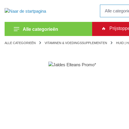
kipToSearch
general.skipToNavigation
🔥
Prijstopp
Alle categorieën
ALLE CATEGORIEËN
VITAMINEN & VOEDINGSSUPPLEMENTEN
HUID | 
component.cms.imageGallery.skipImageGallery