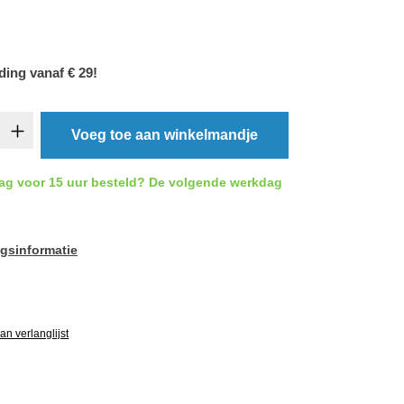
ding vanaf € 29!
t.product.quantitySelect.legend
Voeg toe aan winkelmandje
ag voor 15 uur besteld? De volgende werkdag
gsinformatie
vgRatingAltText
n verlanglijst