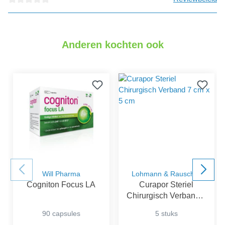
detail.reviewAvgRatingAltText
Anderen kochten ook
Will Pharma
Lohmann & Rauscher
Cogniton Focus LA
Curapor Steriel
Chirurgisch Verband 7
cm x 5 cm
90 capsules
5 stuks