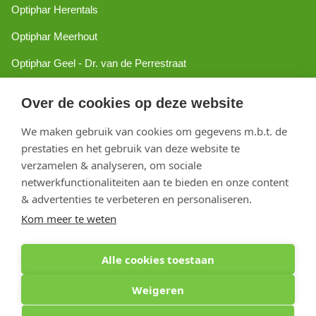
Optiphar Herentals
Optiphar Meerhout
Optiphar Geel - Dr. van de Perrestraat
Optiphar Geel - Antwerpseweg
Over de cookies op deze website
Optiphar Turnhout
We maken gebruik van cookies om gegevens m.b.t. de
Optiphar Mol
prestaties en het gebruik van deze website te
verzamelen & analyseren, om sociale
netwerkfunctionaliteiten aan te bieden en onze content
Copyright 2026 optiphar.com. Alle rechten voorbehouden
& advertenties te verbeteren en personaliseren.
Kom meer te weten
Alle cookies toestaan
Weigeren