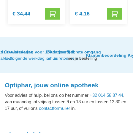
€ 34,44
€ 4,16
tis thuislevering
Op werkdagen voor 15 uur besteld,
14 dagen tijd
Discrete omgang
Klantenbeoordeling Ki
af € 29
de volgende werkdag in huis
om te retourneren
met je bestelling
Optiphar, jouw online apotheek
Voor advies of hulp, bel ons op het nummer
+32 014 58 87 44
,
van maandag tot vrijdag tussen 9 en 13 uur en tussen 13.30 en
17 uur, of vul ons
contactformulier
in.