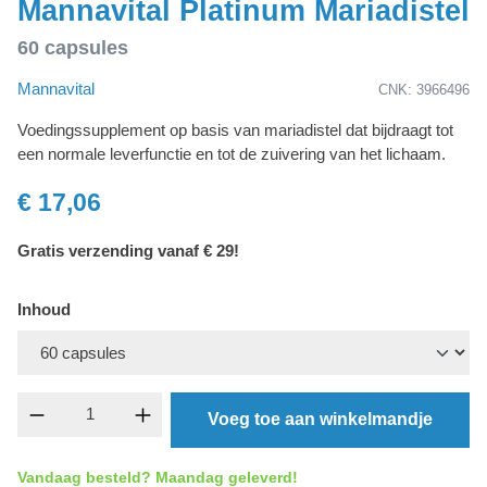
Mannavital Platinum Mariadistel
60 capsules
Mannavital
CNK: 3966496
Voedingssupplement op basis van mariadistel dat bijdraagt tot
een normale leverfunctie en tot de zuivering van het lichaam.
€ 17,06
Gratis verzending vanaf € 29!
Inhoud
component.product.quantitySelect.legend
Voeg toe aan winkelmandje
Vandaag besteld? Maandag geleverd!