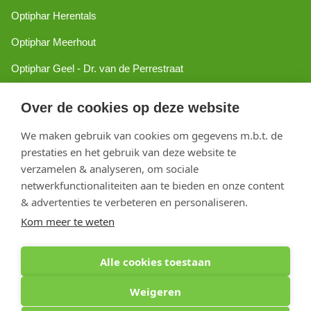
Optiphar Herentals
Optiphar Meerhout
Optiphar Geel - Dr. van de Perrestraat
Optiphar Geel - Antwerpseweg
Over de cookies op deze website
Optiphar Turnhout
We maken gebruik van cookies om gegevens m.b.t. de
Optiphar Mol
prestaties en het gebruik van deze website te
verzamelen & analyseren, om sociale
netwerkfunctionaliteiten aan te bieden en onze content
Copyright 2026 optiphar.com. Alle rechten voorbehouden
& advertenties te verbeteren en personaliseren.
Kom meer te weten
Alle cookies toestaan
Weigeren