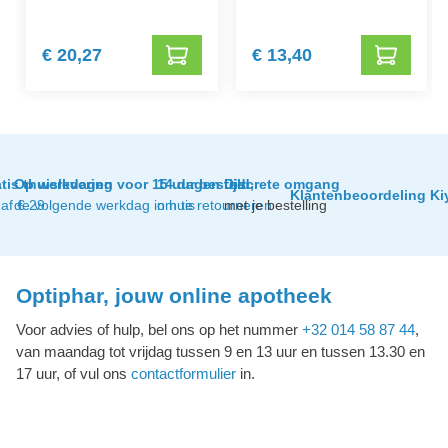
€ 20,27
€ 13,40
tis thuislevering
Op werkdagen voor 15 uur besteld,
14 dagen tijd
Discrete omgang
Klantenbeoordeling Ki
af € 29
de volgende werkdag in huis
om te retourneren
met je bestelling
Optiphar, jouw online apotheek
Voor advies of hulp, bel ons op het nummer
+32 014 58 87 44
,
van maandag tot vrijdag tussen 9 en 13 uur en tussen 13.30 en
17 uur, of vul ons
contactformulier
in.