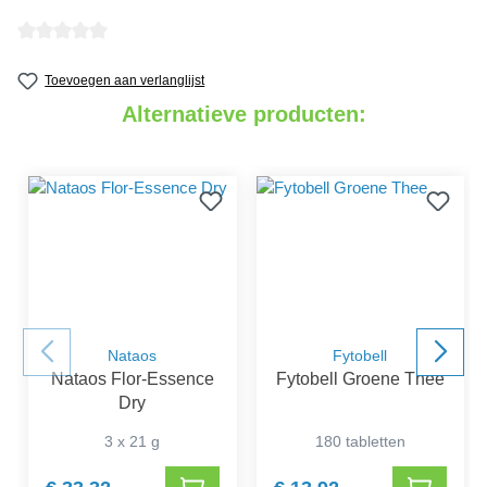
detail.reviewAvgRatingAltText
Toevoegen aan verlanglijst
Alternatieve producten:
Nataos
Fytobell
Nataos Flor-Essence
Fytobell Groene Thee
Dry
3 x 21 g
180 tabletten