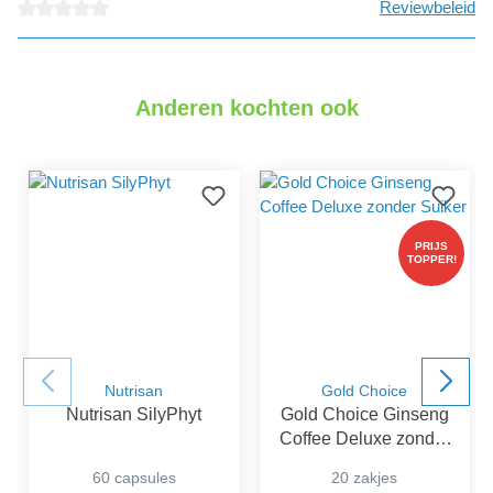
Reviewbeleid
detail.reviewAvgRatingAltText
Anderen kochten ook
PRIJS
TOPPER!
Nutrisan
Gold Choice
Nutrisan SilyPhyt
Gold Choice Ginseng
Coffee Deluxe zonder
Suiker
60 capsules
20 zakjes