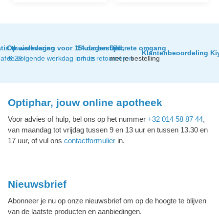
tis thuislevering
Op werkdagen voor 15 uur besteld,
14 dagen tijd
Discrete omgang
Klantenbeoordeling Ki
af € 29
de volgende werkdag in huis
om te retourneren
met je bestelling
Optiphar, jouw online apotheek
Voor advies of hulp, bel ons op het nummer
+32 014 58 87 44
,
van maandag tot vrijdag tussen 9 en 13 uur en tussen 13.30 en
17 uur, of vul ons
contactformulier
in.
Nieuwsbrief
Abonneer je nu op onze nieuwsbrief om op de hoogte te blijven
van de laatste producten en aanbiedingen.