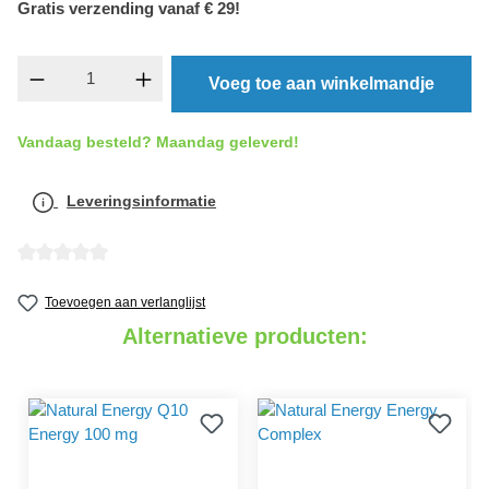
Gratis verzending vanaf € 29!
component.product.quantitySelect.legend
Voeg toe aan winkelmandje
Vandaag besteld? Maandag geleverd!
Leveringsinformatie
detail.reviewAvgRatingAltText
Toevoegen aan verlanglijst
Alternatieve producten: