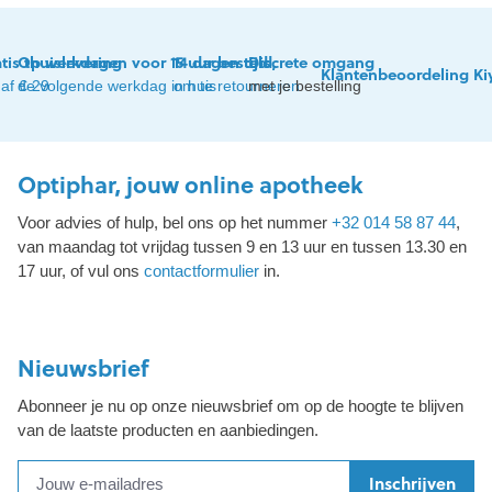
tis thuislevering
Op werkdagen voor 15 uur besteld,
14 dagen tijd
Discrete omgang
Klantenbeoordeling Ki
af € 29
de volgende werkdag in huis
om te retourneren
met je bestelling
Optiphar, jouw online apotheek
Voor advies of hulp, bel ons op het nummer
+32 014 58 87 44
,
van maandag tot vrijdag tussen 9 en 13 uur en tussen 13.30 en
17 uur, of vul ons
contactformulier
in.
Nieuwsbrief
Abonneer je nu op onze nieuwsbrief om op de hoogte te blijven
van de laatste producten en aanbiedingen.
Inschrijven