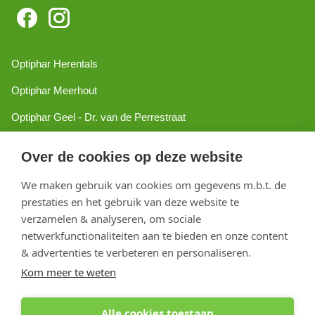
Optiphar Herentals
Optiphar Meerhout
Optiphar Geel - Dr. van de Perrestraat
Optiphar Geel - Antwerpseweg
Over de cookies op deze website
Optiphar Turnhout
We maken gebruik van cookies om gegevens m.b.t. de
Optiphar Mol
prestaties en het gebruik van deze website te
verzamelen & analyseren, om sociale
netwerkfunctionaliteiten aan te bieden en onze content
Copyright 2026 optiphar.com. Alle rechten voorbehouden
& advertenties te verbeteren en personaliseren.
Kom meer te weten
Alle cookies toestaan