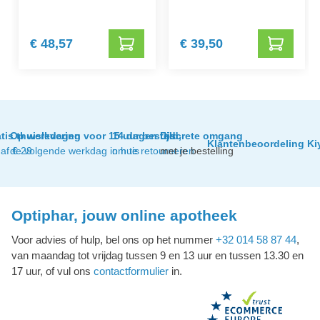
€ 48,57
€ 39,50
tis thuislevering
Op werkdagen voor 15 uur besteld,
14 dagen tijd
Discrete omgang
Klantenbeoordeling Ki
af € 29
de volgende werkdag in huis
om te retourneren
met je bestelling
Optiphar, jouw online apotheek
Voor advies of hulp, bel ons op het nummer
+32 014 58 87 44
,
van maandag tot vrijdag tussen 9 en 13 uur en tussen 13.30 en
17 uur, of vul ons
contactformulier
in.