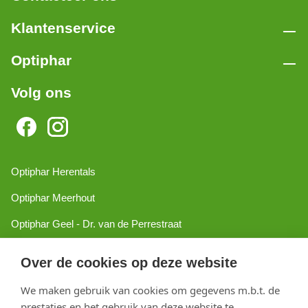
Klantenservice
Optiphar
Volg ons
Optiphar Herentals
Optiphar Meerhout
Optiphar Geel - Dr. van de Perrestraat
Optiphar Geel - Antwerpseweg
Over de cookies op deze website
Optiphar Turnhout
We maken gebruik van cookies om gegevens m.b.t. de
Optiphar Mol
prestaties en het gebruik van deze website te