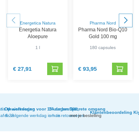
Energetica Natura
Pharma Nord
Energetia Natura
Pharma Nord Bio-Q10
Aloepure
Gold 100 mg
1 l
180 capsules
€ 27,91
€ 93,95
tis thuislevering
Op werkdagen voor 15 uur besteld,
14 dagen tijd
Discrete omgang
Klantenbeoordeling Ki
af € 29
de volgende werkdag in huis
om te retourneren
met je bestelling