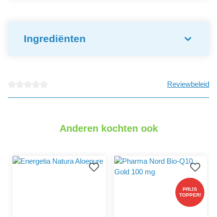
Ingrediënten
Reviewbeleid
detail.reviewAvgRatingAltText
Anderen kochten ook
PRIJS
TOPPER!