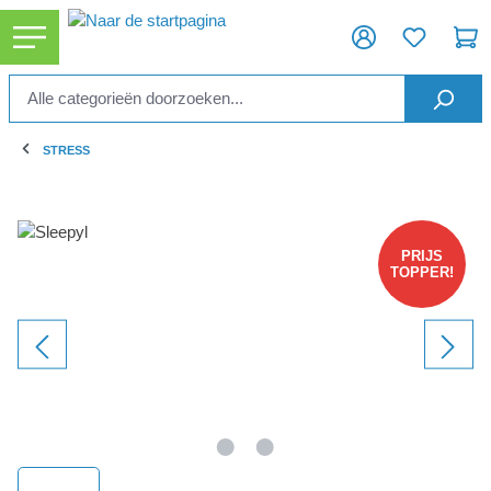
ToContentLink
STRESS
component.cms.imageGallery.skipImageGallery
PRIJS
TOPPER!