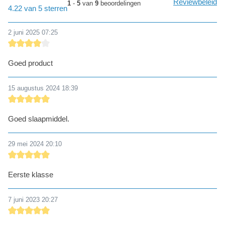
Reviewbeleid
1
-
5
van
9
beoordelingen
detail.reviewAvgRatingAltText
4.22 van 5 sterren
2 juni 2025 07:25
detail.reviewRatingAltText
Goed product
15 augustus 2024 18:39
detail.reviewRatingAltText
Goed slaapmiddel.
29 mei 2024 20:10
detail.reviewRatingAltText
Eerste klasse
7 juni 2023 20:27
detail.reviewRatingAltText