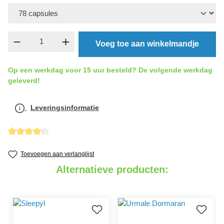
component.product.quantitySelect.legend
Voeg toe aan winkelmandje
Op een werkdag voor 15 uur besteld? De volgende werkdag
geleverd!
Leveringsinformatie
detail.reviewAvgRatingAltText
Toevoegen aan verlanglijst
Alternatieve producten: