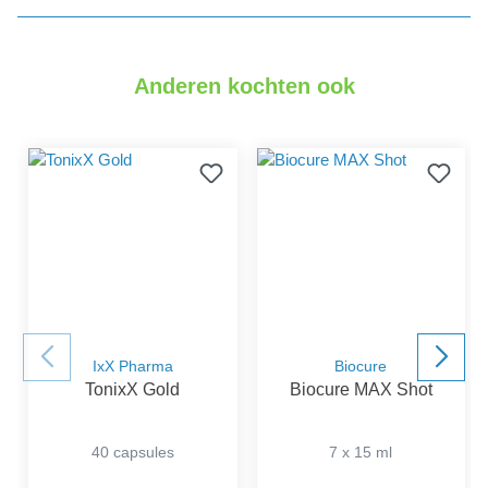
detail.reviewAvgRatingAltText
Anderen kochten ook
IxX Pharma
Biocure
TonixX Gold
Biocure MAX Shot
40 capsules
7 x 15 ml