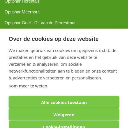
Optiphar Herentals
Optiphar Meerhout
Optiphar Geel - Dr. van de Perrestraat
Optiphar Geel - Antwerpseweg
Over de cookies op deze website
Optiphar Turnhout
We maken gebruik van cookies om gegevens m.b.t. de
Optiphar Mol
prestaties en het gebruik van deze website te
verzamelen & analyseren, om sociale
netwerkfunctionaliteiten aan te bieden en onze content
Copyright 2026 optiphar.com. Alle rechten voorbehouden
& advertenties te verbeteren en personaliseren.
Kom meer te weten
Alle cookies toestaan
Weigeren
Cookie-instellingen
Optiphar Apotheek (Dermatheek BVBA) - Antwerpseweg 81b - 2440 Geel - BE