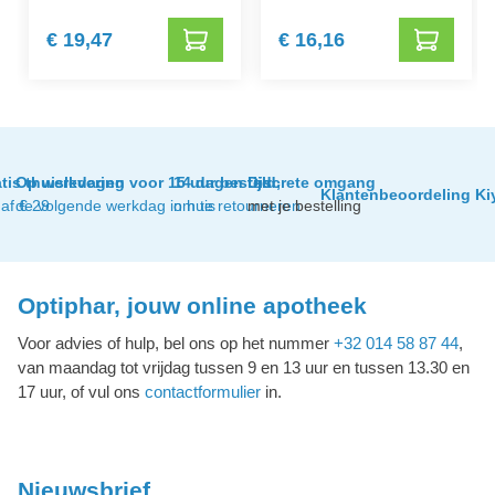
€ 19,47
€ 16,16
tis thuislevering
Op werkdagen voor 15 uur besteld,
14 dagen tijd
Discrete omgang
Klantenbeoordeling Ki
af € 29
de volgende werkdag in huis
om te retourneren
met je bestelling
Optiphar, jouw online apotheek
Voor advies of hulp, bel ons op het nummer
+32 014 58 87 44
,
van maandag tot vrijdag tussen 9 en 13 uur en tussen 13.30 en
17 uur, of vul ons
contactformulier
in.
Nieuwsbrief