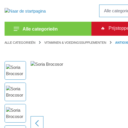
kipToSearch
general.skipToNavigation
🔥
Prijstopp
Alle categorieën
ALLE CATEGORIEËN
VITAMINEN & VOEDINGSSUPPLEMENTEN
ANTIOX
component.cms.imageGallery.skipImageGallery