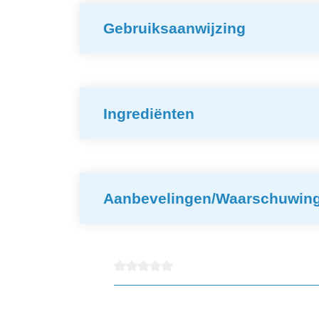
Gebruiksaanwijzing
Ingrediënten
Aanbevelingen/Waarschuwin
detail.reviewAvgRatingAltText