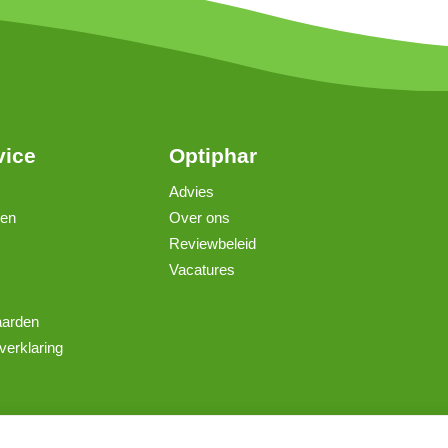
vice
Optiphar
Advies
gen
Over ons
Reviewbeleid
Vacatures
aarden
verklaring