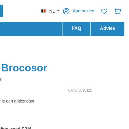
Aanmelden
NL
FAQ
Advies
 Brocosor
s
CNK: 3090115
 is een antioxidant
ding vanaf € 29!