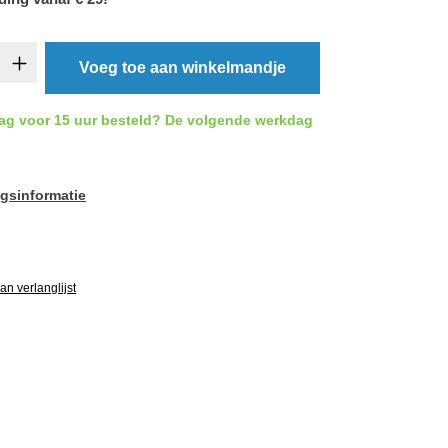
t.product.quantitySelect.legend
Voeg toe aan winkelmandje
ag voor 15 uur besteld? De volgende werkdag
gsinformatie
vgRatingAltText
n verlanglijst