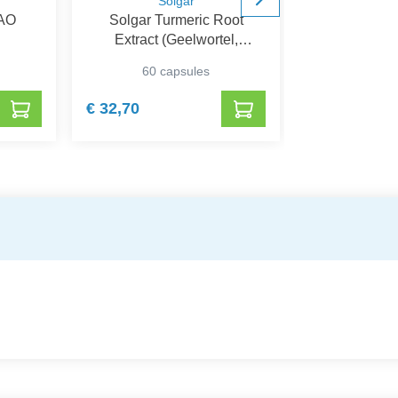
Solgar
Soria 
-AO
Solgar Turmeric Root
Soria A
Extract (Geelwortel,
Curcuma)
60 capsules
30 ca
€ 32,70
€ 39,43