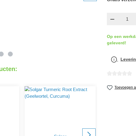
componen
Op een werkd
geleverd!
Leverin
ucten:
detail.reviewA
Toevoegen aa