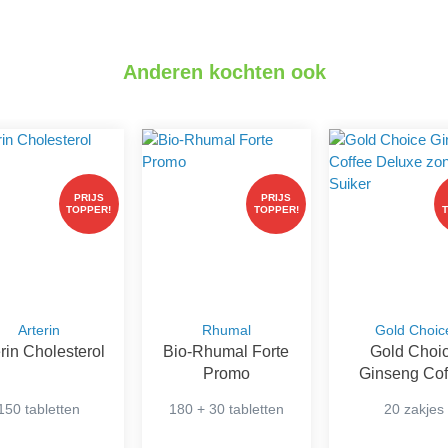
Anderen kochten ook
PRIJS
PRIJS
TOPPER!
TOPPER!
Arterin
Rhumal
Gold Choic
erin Cholesterol
Bio-Rhumal Forte
Gold Choi
Promo
Ginseng Cof
Deluxe zon
150 tabletten
180 + 30 tabletten
20 zakjes
Suiker