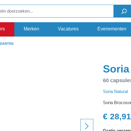
ers
Merken
Vacatures
Evenementen
IDANTEN
Soria
60 capsule
Soria Natural
Soria Brocosor
€ 28,91
Gratis verzen