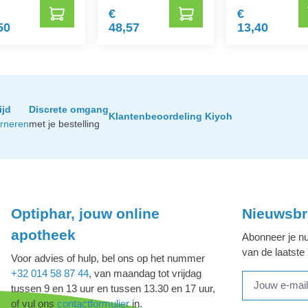
€
€
50
48,57
13,40
ijd
Discrete omgang
Klantenbeoordeling Kiyoh
urneren
met je bestelling
Optiphar, jouw online
Nieuwsbr
apotheek
Abonneer je nu
van de laatste
Voor advies of hulp, bel ons op het nummer
+32 014 58 87 44
, van maandag tot vrijdag
tussen 9 en 13 uur en tussen 13.30 en 17 uur,
of vul ons
contactformulier
in.