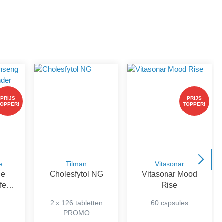
PRIJS
PRIJS
TOPPER!
TOPPER!
e
Tilman
Vitasonar
ce
Cholesfytol NG
Vitasonar Mood
fee
Rise
der
2 x 126 tabletten
60 capsules
PROMO