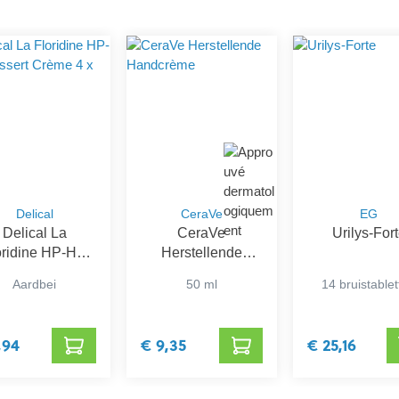
Delical
CeraVe
EG
Delical La
CeraVe
Urilys-For
oridine HP-HC
Herstellende
sert Crème 4 x
Handcrème
Aardbei
50 ml
14 bruistable
200 g
,94
€ 9,35
€ 25,16