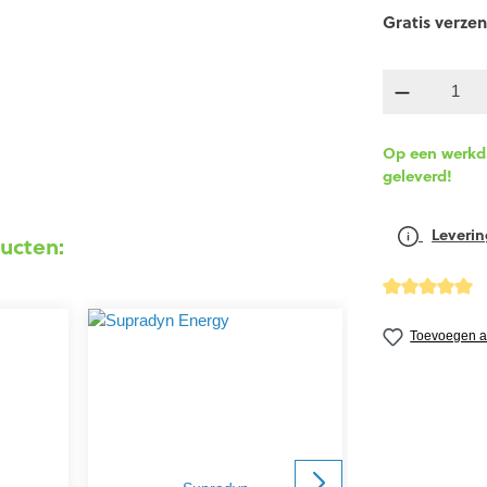
Gratis verzen
componen
Op een werkda
geleverd!
Leverin
ucten:
detail.reviewA
Toevoegen aa