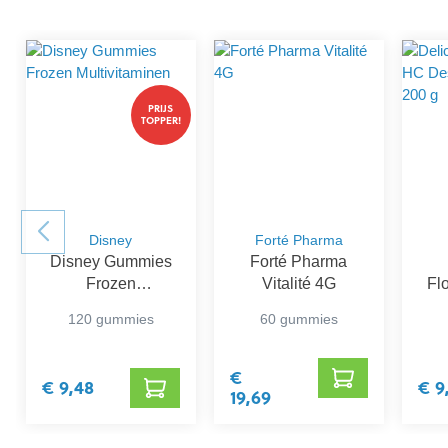
PRIJS
TOPPER!
Disney
Forté Pharma
Disney Gummies
Forté Pharma
Frozen
Vitalité 4G
Fl
Multivitaminen
Des
120 gummies
60 gummies
€
€ 9,48
€ 9
19,69