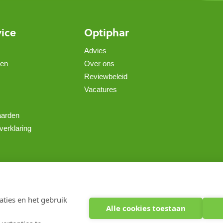
vice
Optiphar
Advies
gen
Over ons
Reviewbeleid
Vacatures
aarden
verklaring
Copyright 2026 optiphar.com. Alle rechten voorbehouden
ties en het gebruik
Alle cookies toestaan