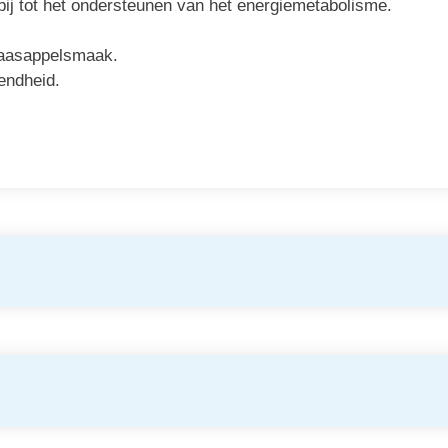
ij tot het ondersteunen van het energiemetabolisme.
naasappelsmaak.
endheid.