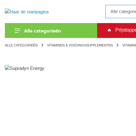
kipToSearch
general.skipToNavigation
Alle categorieën
🔥
Prijstopp
ALLE CATEGORIEËN
VITAMINEN & VOEDINGSSUPPLEMENTEN
VITAMIN
component.cms.imageGallery.skipImageGallery