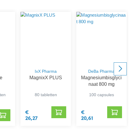
IxX Pharma
DeBa Pharma
te
MagnixX PLUS
Magnesiumbisglyci
naat 800 mg
tten
80 tabletten
100 capsules
€
€
26,27
20,61