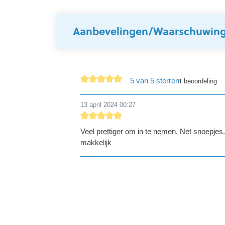
Aanbevelingen/Waarschuwin
5 van 5 sterren
1
beoordeling
detail.reviewAvgRatingAltText
13 april 2024 00:27
detail.reviewRatingAltText
Veel prettiger om in te nemen. Net snoepje
makkelijk