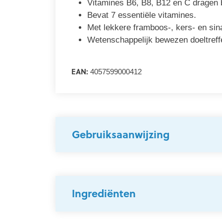
Vitamines B6, B8, B12 en C dragen b
Bevat 7 essentiële vitamines.
Met lekkere framboos-, kers- en si
Wetenschappelijk bewezen doeltreff
EAN:
4057599000412
Gebruiksaanwijzing
Ingrediënten