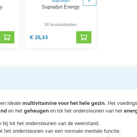
Supradyn
Sup
gy
Supradyn Energy
Suprady
30 bruistabletten
90 ta
€ 25,33
€ 46,95
multivitamine voor het hele gezin
en ideale
. Het voedings
and
geheugen
ener
en het
en tot het ondersteunen van het
 bij tot het ondersteunen van de weerstand.
ot het ondersteunen van een normale mentale functie.