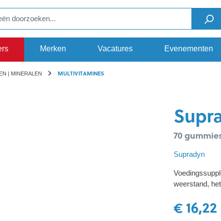
ers
Merken
Vacatures
Evenementen
MULTIVITAMINES
EN | MINERALEN
Supr
70 gummie
Supradyn
Voedingssupple
weerstand, he
€ 16,22