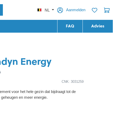
Aanmelden
NL
FAQ
Advies
adyn Energy
s
CNK: 3031259
ment voor het hele gezin dat bijdraagt tot de
t geheugen en meer energie.