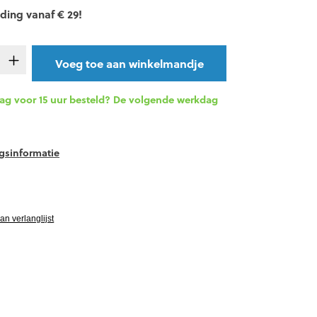
ding vanaf € 29!
t.product.quantitySelect.legend
Voeg toe aan winkelmandje
g voor 15 uur besteld? De volgende werkdag
gsinformatie
vgRatingAltText
n verlanglijst