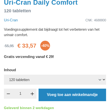
Uri-Cran Daily Comfort
120 tabletten
Uri-Cran
CNK: 4688800
Voedingssupplement dat bijdraagt tot het verbeteren van het
urinair comfort.
€ 33,57
-40%
55,95
Gratis verzending vanaf € 29!
Inhoud
component.product.quantitySelect.legend
Voeg toe aan winkelmandje
Geleverd binnen 2 werkdagen