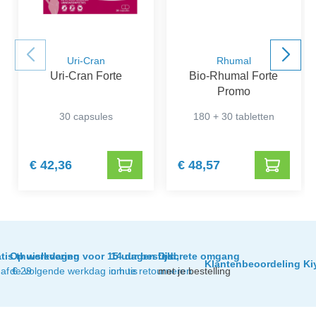
Uri-Cran
Rhumal
Uri-Cran Forte
Bio-Rhumal Forte
Promo
30 capsules
180 + 30 tabletten
€ 42,36
€ 48,57
tis thuislevering
Op werkdagen voor 15 uur besteld,
14 dagen tijd
Discrete omgang
Klantenbeoordeling Ki
af € 29
de volgende werkdag in huis
om te retourneren
met je bestelling