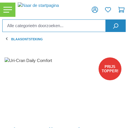
ToContentLink
BLAASONTSTEKING
component.cms.imageGallery.skipImageGallery
PRIJS
TOPPER!