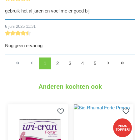
detail.reviewRatingAltText
gebruik het al jaren en voel me er goed bij
6 juni 2025 11:31
detail.reviewRatingAltText
Nog geen ervaring
1
2
3
4
5
Anderen kochten ook
PRIJS
TOPPER!