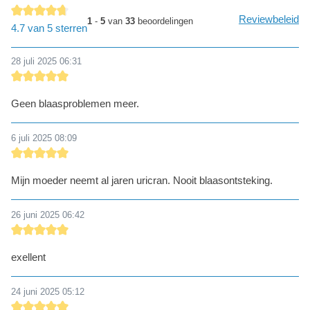
Reviewbeleid
1
-
5
van
33
beoordelingen
detail.reviewAvgRatingAltText
4.7 van 5 sterren
28 juli 2025 06:31
detail.reviewRatingAltText
Geen blaasproblemen meer.
6 juli 2025 08:09
detail.reviewRatingAltText
Mijn moeder neemt al jaren uricran. Nooit blaasontsteking.
26 juni 2025 06:42
detail.reviewRatingAltText
exellent
24 juni 2025 05:12