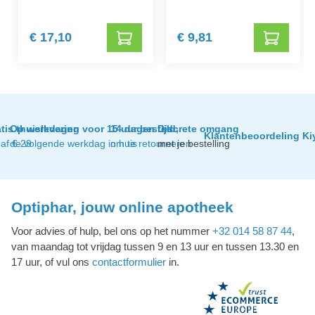
€ 17,10
€ 9,81
tis thuislevering
Op werkdagen voor 15 uur besteld,
14 dagen tijd
Discrete omgang
Klantenbeoordeling Ki
af € 29
de volgende werkdag in huis
om te retourneren
met je bestelling
Optiphar, jouw online apotheek
Voor advies of hulp, bel ons op het nummer
+32 014 58 87 44
,
van maandag tot vrijdag tussen 9 en 13 uur en tussen 13.30 en
17 uur, of vul ons
contactformulier
in.