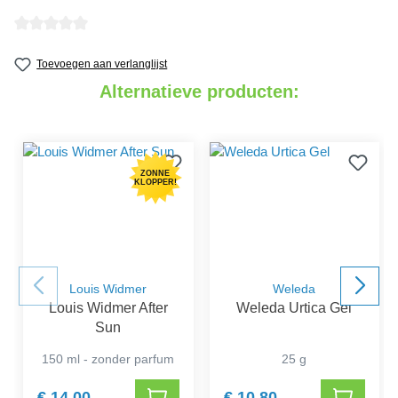
detail.reviewAvgRatingAltText
Toevoegen aan verlanglijst
Alternatieve producten:
ZONNE
KLOPPER!
Louis Widmer
Weleda
Louis Widmer After
Weleda Urtica Gel
Sun
150 ml - zonder parfum
25 g
€ 14,00
€ 10,80