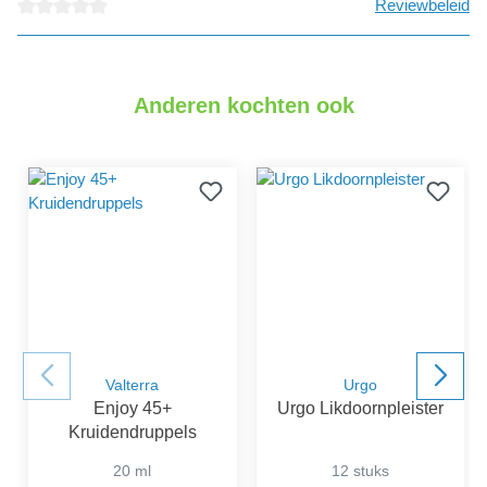
Reviewbeleid
detail.reviewAvgRatingAltText
Anderen kochten ook
Valterra
Urgo
Enjoy 45+
Urgo Likdoornpleister
Kruidendruppels
20 ml
12 stuks