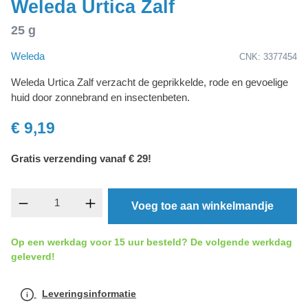
Weleda Urtica Zalf
25 g
Weleda
CNK: 3377454
Weleda Urtica Zalf verzacht de geprikkelde, rode en gevoelige
huid door zonnebrand en insectenbeten.
€ 9,19
Gratis verzending vanaf € 29!
component.product.quantitySelect.legend
Voeg toe aan winkelmandje
Op een werkdag voor 15 uur besteld? De volgende werkdag
geleverd!
Leveringsinformatie