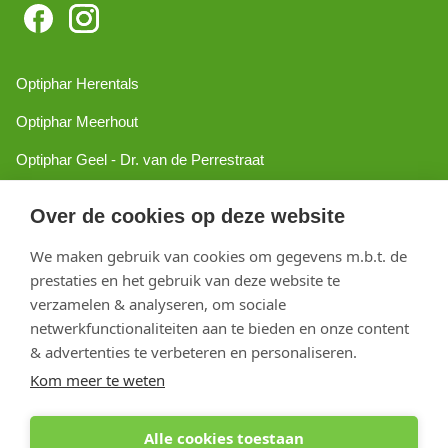
Optiphar Herentals
Optiphar Meerhout
Optiphar Geel - Dr. van de Perrestraat
Optiphar Geel - Antwerpseweg
Over de cookies op deze website
Optiphar Turnhout
We maken gebruik van cookies om gegevens m.b.t. de
Optiphar Mol
prestaties en het gebruik van deze website te
verzamelen & analyseren, om sociale
netwerkfunctionaliteiten aan te bieden en onze content
Copyright 2026 optiphar.com. Alle rechten voorbehouden
& advertenties te verbeteren en personaliseren.
Kom meer te weten
Alle cookies toestaan