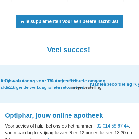
Alle supplementen voor een betere nachtrust
Veel succes!
tis thuislevering
Op werkdagen voor 15 uur besteld,
14 dagen tijd
Discrete omgang
Klantenbeoordeling Ki
af € 29
de volgende werkdag in huis
om te retourneren
met je bestelling
Optiphar, jouw online apotheek
Voor advies of hulp, bel ons op het nummer
+32 014 58 87 44
,
van maandag tot vrijdag tussen 9 en 13 uur en tussen 13.30 en