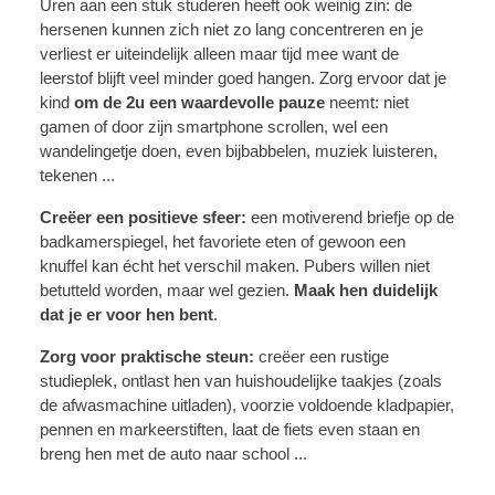
Uren aan een stuk studeren heeft ook weinig zin: de
hersenen kunnen zich niet zo lang concentreren en je
verliest er uiteindelijk alleen maar tijd mee want de
leerstof blijft veel minder goed hangen. Zorg ervoor dat je
kind
om de 2u een waardevolle pauze
neemt: niet
gamen of door zijn smartphone scrollen, wel een
wandelingetje doen, even bijbabbelen, muziek luisteren,
tekenen ...
Creëer een positieve sfeer:
een motiverend briefje op de
badkamerspiegel, het favoriete eten of gewoon een
knuffel kan écht het verschil maken. Pubers willen niet
betutteld worden, maar wel gezien.
Maak hen duidelijk
dat je er voor hen bent
.
Zorg voor praktische steun:
creëer een rustige
studieplek, ontlast hen van huishoudelijke taakjes (zoals
de afwasmachine uitladen), voorzie voldoende kladpapier,
pennen en markeerstiften, laat de fiets even staan en
breng hen met de auto naar school ...