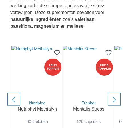
werking zodat de scherpe randjes van je stress
verdwijnen. Deze supplementen bevatten veel
natuurlijke ingrediënten
zoals
valeriaan
,
passiflora
,
magnesium
en
melisse
.
component.cms.productGallery.skipProductGallery
PRIJS
PRIJS
TOPPER!
TOPPER!
Nutriphyt
Trenker
Nutriphyt Methialyn
Mentalis Stress
60 tabletten
120 capsules
60 +