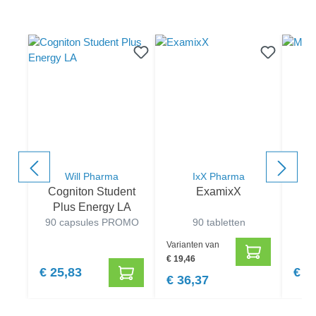
component.cms.productGallery.skipProductGallery
Will Pharma
IxX Pharma
Cogniton Student
ExamixX
Plus Energy LA
90 capsules PROMO
90 tabletten
Varianten van
€ 19,46
€ 25,83
€ 2
€ 36,37