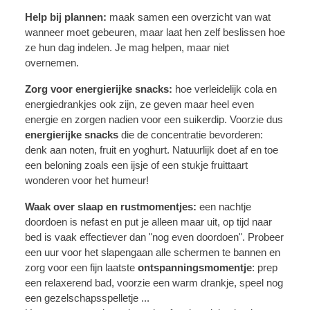
Help bij plannen:
maak samen een overzicht van wat
wanneer moet gebeuren, maar laat hen zelf beslissen hoe
ze hun dag indelen. Je mag helpen, maar niet
overnemen.
Zorg voor energierijke snacks:
hoe verleidelijk cola en
energiedrankjes ook zijn, ze geven maar heel even
energie en zorgen nadien voor een suikerdip. Voorzie dus
energierijke snacks
die de concentratie bevorderen:
denk aan noten, fruit en yoghurt. Natuurlijk doet af en toe
een beloning zoals een ijsje of een stukje fruittaart
wonderen voor het humeur!
Waak over slaap en rustmomentjes:
een nachtje
doordoen is nefast en put je alleen maar uit, op tijd naar
bed is vaak effectiever dan "nog even doordoen". Probeer
een uur voor het slapengaan alle schermen te bannen en
zorg voor een fijn laatste
ontspanningsmomentje
: prep
een relaxerend bad, voorzie een warm drankje, speel nog
een gezelschapsspelletje ...