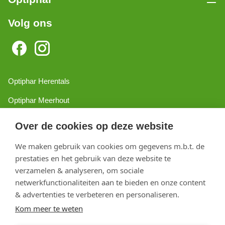
Volg ons
Optiphar Herentals
Optiphar Meerhout
Optiphar Geel - Dr. van de Perrestraat
Over de cookies op deze website
Optiphar Geel - Antwerpseweg
We maken gebruik van cookies om gegevens m.b.t. de
Optiphar Turnhout
prestaties en het gebruik van deze website te
verzamelen & analyseren, om sociale
Optiphar Mol
netwerkfunctionaliteiten aan te bieden en onze content
& advertenties te verbeteren en personaliseren.
Copyright 2026 optiphar.com. Alle rechten voorbehouden
Kom meer te weten