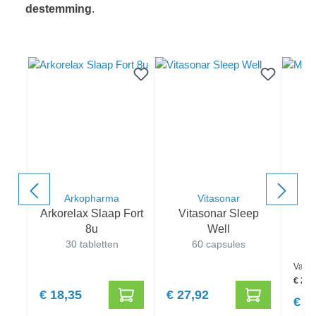
de
stemming
.
component.cms.productGallery.skipProductGallery
Arkopharma
Vitasonar
Arkorelax Slaap Fort
Vitasonar Sleep
8u
Well
30 tabletten
60 capsules
Varia
€ 23,
€ 18,35
€ 27,92
€ 5