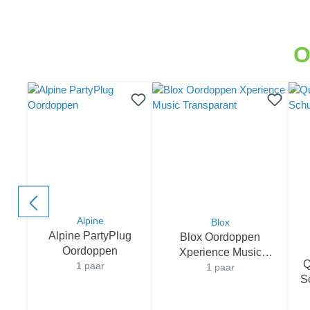
component.cms.productGallery.skipProductGallery
O
Alpine
Blox
Alpine PartyPlug
Blox Oordoppen
Oordoppen
Xperience Music
Q
1 paar
Transparant
1 paar
S