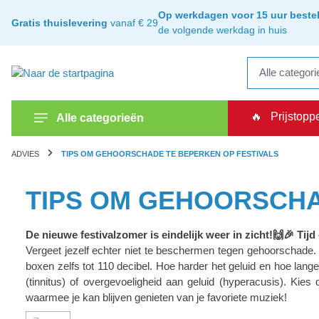
kipToSearch
general.skipToNavigation
Op werkdagen voor 15 uur bestel
Gratis thuislevering
vanaf € 29
de volgende werkdag in huis
🔥
Prijstopp
Alle categorieën
ADVIES
TIPS OM GEHOORSCHADE TE BEPERKEN OP FESTIVALS
TIPS OM GEHOORSCHA
De nieuwe festivalzomer is eindelijk weer in zicht!🙌🎉 Tijd
Vergeet jezelf echter niet te beschermen tegen gehoorschade. V
boxen zelfs tot 110 decibel. Hoe harder het geluid en hoe lang
(tinnitus) of overgevoeligheid aan geluid (hyperacusis). Ki
waarmee je kan blijven genieten van je favoriete muziek!