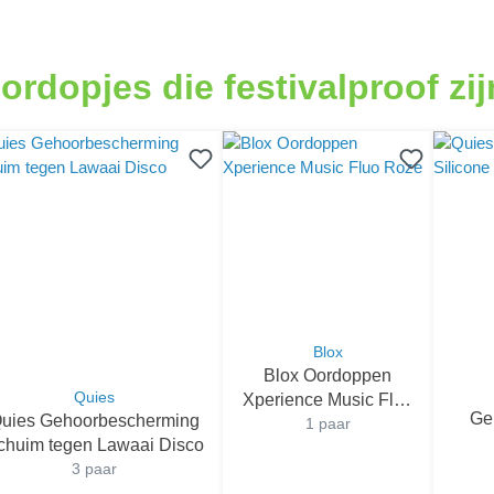
ordopjes die festivalproof zij
Blox
Blox Oordoppen
Quies
Xperience Music Fluo
Ge
uies Gehoorbescherming
1 paar
Roze
Sil
chuim tegen Lawaai Disco
3 paar