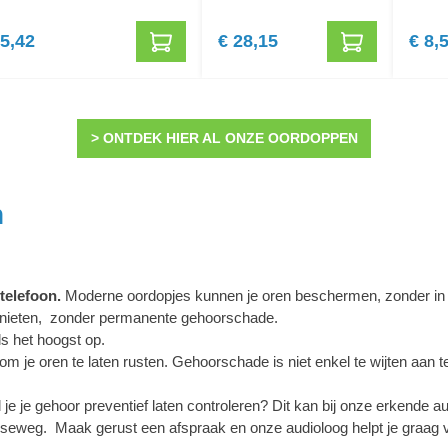
 5,42
€ 28,15
€ 8,
> ONTDEK HIER AL ONZE OORDOPPEN
n
telefoon.
Moderne oordopjes kunnen je oren beschermen, zonder in t
genieten, zonder permanente gehoorschade.
ls het hoogst op.
om je oren te laten rusten. Gehoorschade is niet enkel te wijten aan 
l je je gehoor preventief laten controleren? Dit kan bij onze erkende a
pseweg. Maak gerust een afspraak en onze audioloog helpt je graag 