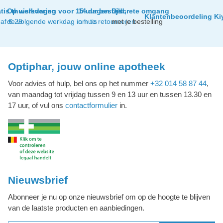
tis thuislevering
Op werkdagen voor 15 uur besteld,
14 dagen tijd
Discrete omgang
Klantenbeoordeling Ki
af € 29
de volgende werkdag in huis
om te retourneren
met je bestelling
Optiphar, jouw online apotheek
Voor advies of hulp, bel ons op het nummer
+32 014 58 87 44
,
van maandag tot vrijdag tussen 9 en 13 uur en tussen 13.30 en
17 uur, of vul ons
contactformulier
in.
Nieuwsbrief
Abonneer je nu op onze nieuwsbrief om op de hoogte te blijven
van de laatste producten en aanbiedingen.