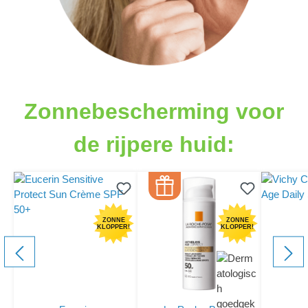
component.cms.productGallery.skipProductGallery
Zonnebescherming voor
de rijpere huid:
ZONNE
ZONNE
KLOPPER!
KLOPPER!