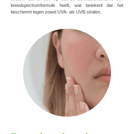
breedspectrumformule heeft, wat betekent dat het
beschermt tegen zowel UVA- als UVB-stralen.
component.cms.productGallery.skipProductGallery