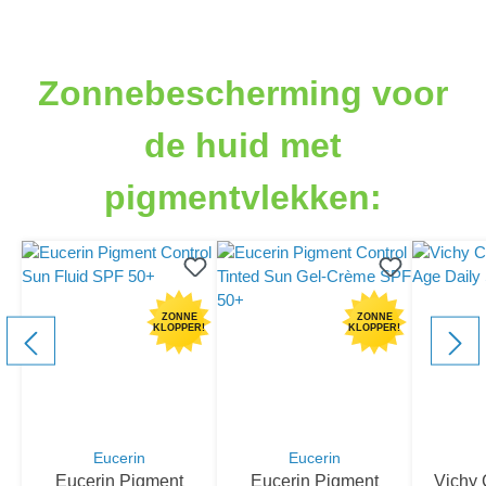
component.cms.productGallery.skipProductGallery
Zonnebescherming voor
de huid met
pigmentvlekken:
ZONNE
ZONNE
KLOPPER!
KLOPPER!
Eucerin
Eucerin
Eucerin Pigment
Eucerin Pigment
Vichy 