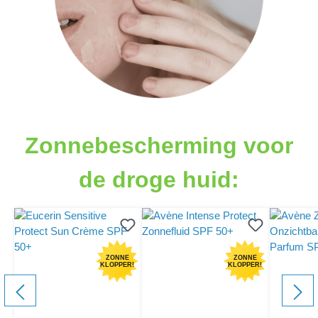
component.cms.productGallery.skipProductGallery
Zonnebescherming voor
de droge huid:
ZONNE
ZONNE
KLOPPER!
KLOPPER!