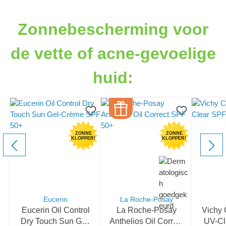
component.cms.productGallery.skipProductGallery
Zonnebescherming voor
de vette of acne-gevoelige
huid:
ZONNE
ZONNE
KLOPPER!
KLOPPER!
Eucerin
La Roche-Posay
Eucerin Oil Control
La Roche-Posay
Vichy 
Dry Touch Sun Gel-
Anthelios Oil Correct
UV-Cl