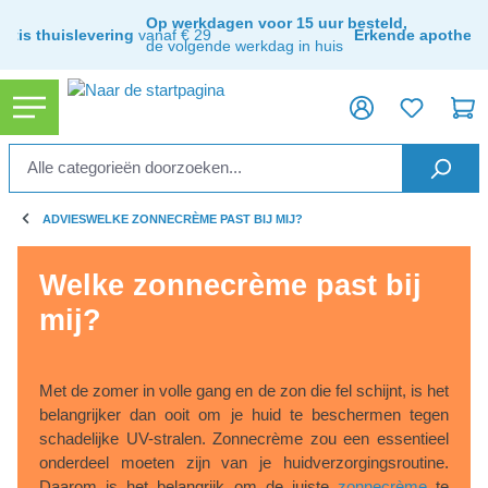
ToContentLink
Op werkdagen voor 15 uur besteld,
ratis thuislevering
vanaf € 29
Erkende apothee
de volgende werkdag in huis
ADVIES
WELKE ZONNECRÈME PAST BIJ MIJ?
Welke zonnecrème past bij
mij?
Met de zomer in volle gang en de zon die fel schijnt, is het
belangrijker dan ooit om je huid te beschermen tegen
schadelijke UV-stralen. Zonnecrème zou een essentieel
onderdeel moeten zijn van je huidverzorgingsroutine.
Daarom is het belangrijk om de juiste
zonnecrème
te