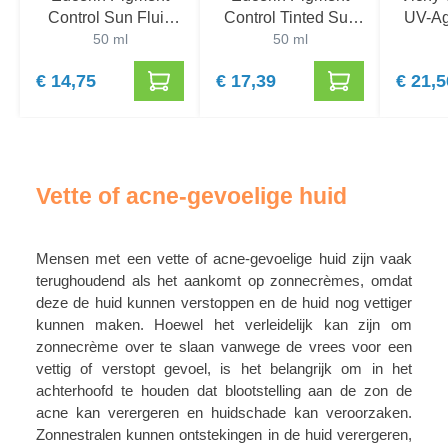
Control Sun Fluid
Control Tinted Sun
UV-Ag
SPF 50+
50 ml
Gel-Crème SPF 50+
50 ml
€ 14,75
€ 17,39
€ 21,5
Vette of acne-gevoelige huid
Mensen met een vette of acne-gevoelige huid zijn vaak
terughoudend als het aankomt op zonnecrèmes, omdat
deze de huid kunnen verstoppen en de huid nog vettiger
kunnen maken. Hoewel het verleidelijk kan zijn om
zonnecrème over te slaan vanwege de vrees voor een
vettig of verstopt gevoel, is het belangrijk om in het
achterhoofd te houden dat blootstelling aan de zon de
acne kan verergeren en huidschade kan veroorzaken.
Zonnestralen kunnen ontstekingen in de huid verergeren,