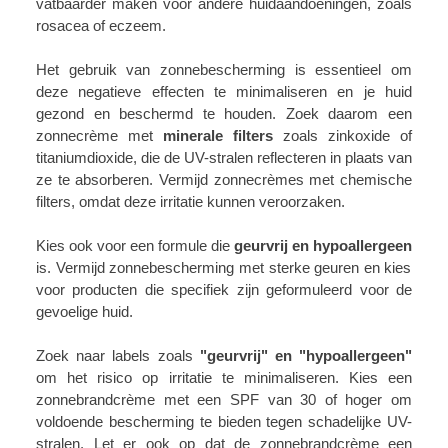
vatbaarder maken voor andere huidaandoeningen, zoals
rosacea of eczeem.
Het gebruik van zonnebescherming is essentieel om
deze negatieve effecten te minimaliseren en je huid
gezond en beschermd te houden. Zoek daarom een
zonnecrème met
minerale filters
zoals zinkoxide of
titaniumdioxide, die de UV-stralen reflecteren in plaats van
ze te absorberen.
Vermijd zonnecrèmes met chemische
filters, omdat deze irritatie kunnen veroorzaken.
Kies ook voor een formule die
geurvrij en hypoallergeen
is. Vermijd zonnebescherming met sterke geuren en kies
voor producten die specifiek zijn geformuleerd voor de
gevoelige huid.
Zoek naar labels zoals
"geurvrij" en "hypoallergeen"
om het risico op irritatie te minimaliseren. Kies een
zonnebrandcrème met een SPF van 30 of hoger om
voldoende bescherming te bieden tegen schadelijke UV-
stralen. Let er ook op dat de zonnebrandcrème een