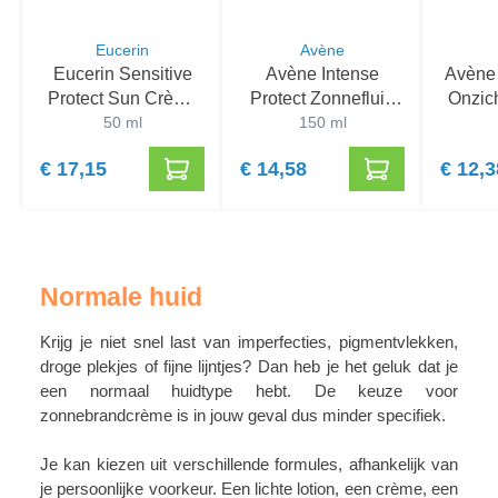
Eucerin
Avène
Eucerin Sensitive
Avène Intense
Avène
Protect Sun Crème
Protect Zonnefluid
Onzich
SPF 50+
50 ml
SPF 50+
150 ml
zonde
€ 17,15
€ 14,58
€ 12,3
Normale huid
Krijg je niet snel last van imperfecties, pigmentvlekken,
droge plekjes of fijne lijntjes? Dan heb je het geluk dat je
een normaal huidtype hebt. De keuze voor
zonnebrandcrème is in jouw geval dus minder specifiek.
Je kan kiezen uit verschillende formules, afhankelijk van
je persoonlijke voorkeur. Een lichte lotion, een crème, een