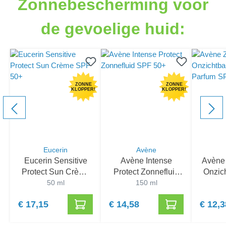
Zonnebescherming voor
de gevoelige huid:
ZONNE
ZONNE
KLOPPER!
KLOPPER!
Eucerin
Avène
Eucerin Sensitive
Avène Intense
Avène
Protect Sun Crème
Protect Zonnefluid
Onzich
SPF 50+
50 ml
SPF 50+
150 ml
zonde
€ 17,15
€ 14,58
€ 12,3