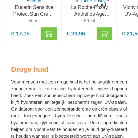
Eucerin
La Roche-Posay
Eucerin Sensitive
La Roche-Posay
Vichy 
Protect Sun Crème
Anthelios Age
UV-Ag
SPF 50+
50 ml
Correct SPF 50
50 ml
€ 17,15
€ 23,96
€ 21,5
Droge huid
Voor mensen met een droge huid is het belangrijk om een
zonnecrème te kiezen die hydraterende eigenschappen
heeft. Zoek een zonnebescherming die je huid doorgaans
blijft hydrateren en tegelijk beschermt tegen UV-stralen.
Ga daarom voor een zonnebrandcrème op crèmebasis of
met toegevoegde hydraterende ingrediënten zoals
hyaluronzuur, glycerine of aloë vera. Deze ingrediënten
helpen om vocht vast te houden en je huid gehydrateerd
te houden wanneer je blootgesteld wordt aan UV-stralen.