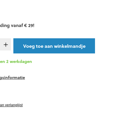
ding vanaf € 29!
t.product.quantitySelect.legend
Voeg toe aan winkelmandje
nen 2 werkdagen
gsinformatie
vgRatingAltText
n verlanglijst