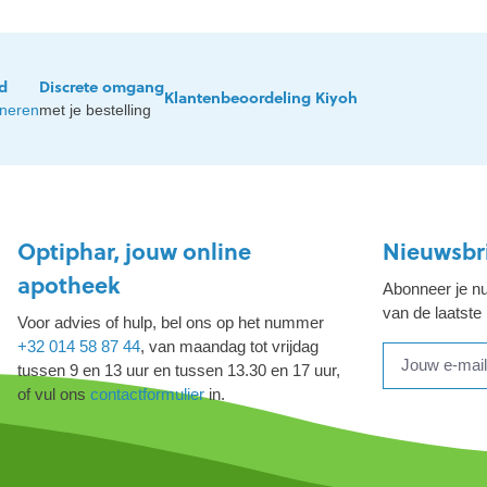
jd
Discrete omgang
Klantenbeoordeling Kiyoh
rneren
met je bestelling
Optiphar, jouw online
Nieuwsbr
apotheek
Abonneer je nu
van de laatste
Voor advies of hulp, bel ons op het nummer
+32 014 58 87 44
, van maandag tot vrijdag
tussen 9 en 13 uur en tussen 13.30 en 17 uur,
of vul ons
contactformulier
in.