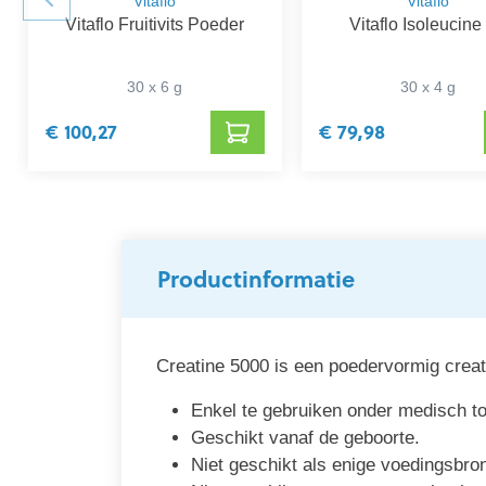
Vitaflo
Vitaflo
Vitaflo Fruitivits Poeder
Vitaflo Isoleucine
30 x 6 g
30 x 4 g
€ 100,27
€ 79,98
Productinformatie
Creatine 5000 is een poedervormig crea
Enkel te gebruiken onder medisch t
Geschikt vanaf de geboorte.
Niet geschikt als enige voedingsbro