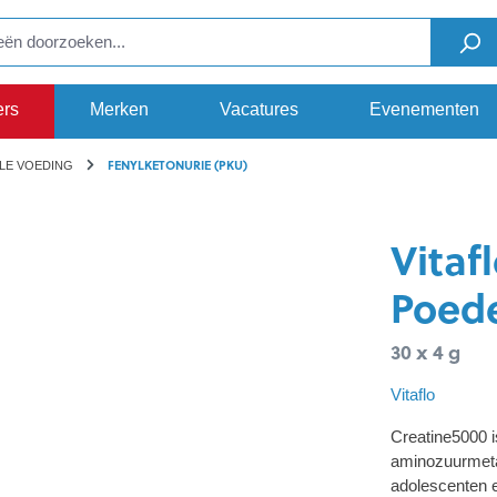
ers
Merken
Vacatures
Evenementen
FENYLKETONURIE (PKU)
LE VOEDING
Vitaf
Poed
30 x 4 g
Vitaflo
Creatine5000 i
aminozuurmeta
adolescenten 