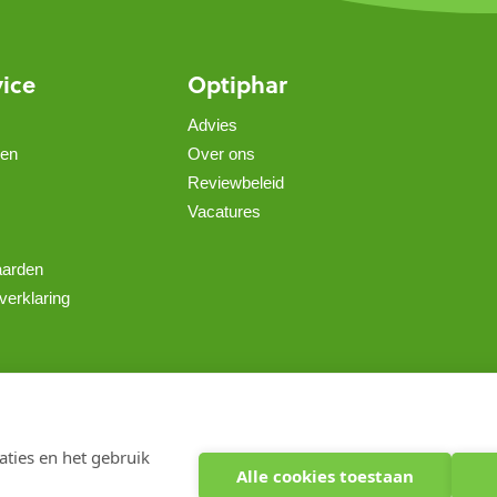
vice
Optiphar
Advies
gen
Over ons
Reviewbeleid
Vacatures
aarden
verklaring
Copyright 2026 optiphar.com. Alle rechten voorbehouden
ties en het gebruik
Alle cookies toestaan