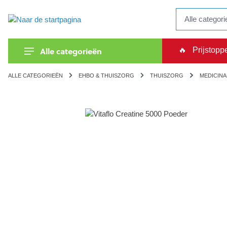
kipToSearch
general.skipToNavigation
Alle categorieën
🔥
Prijstopp
ALLE CATEGORIEËN
EHBO & THUISZORG
THUISZORG
MEDICINA
component.cms.imageGallery.skipImageGallery