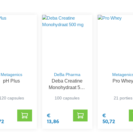
Metagenics
DeBa Pharma
Metagenic
pH Plus
Deba Creatine
Pro Whe
Monohydraat 500
mg
120 capsules
100 capsules
21 porties
€
€
72
13,86
50,72