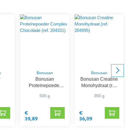
s
Bonusan
Bonusan
y
Bonusan
Bonusan Creatine
Proteïnepoeder
Monohydraat (ref.
Complex
204995)
500 g
350 g
Chocolade (ref.
204331)
€
€
39,89
36,09