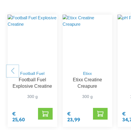
Football Fuel
Etixx
Football Fuel
Etixx Creatine
Explosive Creatine
Creapure
300 g
300 g
€
€
€
25,60
23,99
34,