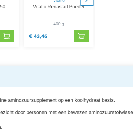
Vitaflo
Vit
 50
Vitaflo Renastart Poeder
Vitaflo MCT 
400 g
30 x
€ 43,46
€ 43,03
tine aminozuursupplement op een koolhydraat basis.
oezicht door personen met een bewezen aminozuurstofwissel
n.