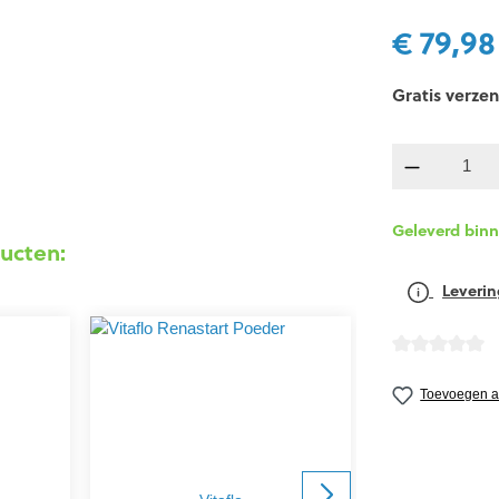
€ 79,98
Gratis verzen
componen
Geleverd bin
ucten:
Leverin
detail.reviewA
Toevoegen aa