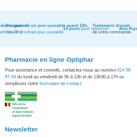
raison gratuite
Commandé un jour ouvrable avant 15h,
Traitement discret
14 jours
pour retourner
Avis Kiy
artir de 29 €
livré le prochain jour ouvrable
de votre commande
Pharmacie en ligne Optiphar
Pour assistance et conseils, contactez-nous au numéro
014 58
87 44
du lundi au vendredi de 9h à 13h et de 13h30 à 17h ou
remplissez notre
formulaire de contact
.
Newsletter