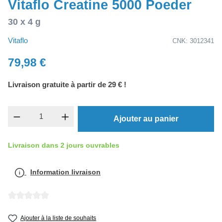
Vitaflo Creatine 5000 Poeder
30 x 4 g
Vitaflo
CNK: 3012341
79,98 €
Livraison gratuite à partir de 29 € !
Quantité de produit : Entrez la quantité souh
Ajouter au panier
Livraison dans 2 jours ouvrables
Information livraison
Note moyenne de 0 sur 5 étoiles
Ajouter à la liste de souhaits