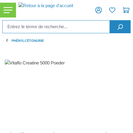
tenu principal
PHÉNYLCÉTONURIE
Ignorer la galerie d'images