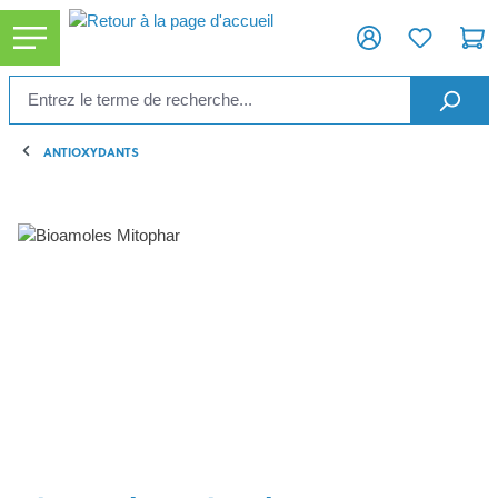
tenu principal
ANTIOXYDANTS
Ignorer la galerie d'images