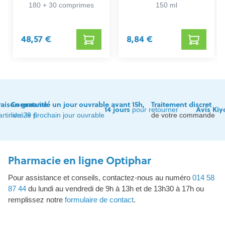
180 + 30 comprimes
150 ml
48,57 €
8,84 €
raison gratuite
Commandé un jour ouvrable avant 15h,
Traitement discret
14 jours
Avis Kiy
pour retourner
artir de 29 €
livré le prochain jour ouvrable
de votre commande
Pharmacie en ligne Optiphar
Pour assistance et conseils, contactez-nous au numéro
014 58
87 44
du lundi au vendredi de 9h à 13h et de 13h30 à 17h ou
remplissez notre
formulaire de contact
.