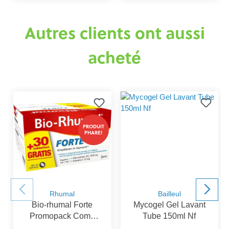
Autres clients ont aussi
acheté
PRODUIT
PHARE!
Rhumal
Bailleul
Bio-rhumal Forte
Mycogel Gel Lavant
Promopack Comp
Tube 150ml Nf
180+30