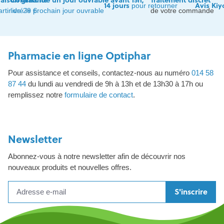
raison gratuite
Commandé un jour ouvrable avant 15h,
Traitement discret
14 jours
Avis Kiy
pour retourner
artir de 29 €
livré le prochain jour ouvrable
de votre commande
Pharmacie en ligne Optiphar
Pour assistance et conseils, contactez-nous au numéro
014 58
87 44
du lundi au vendredi de 9h à 13h et de 13h30 à 17h ou
remplissez notre
formulaire de contact
.
Newsletter
Abonnez-vous à notre newsletter afin de découvrir nos
nouveaux produits et nouvelles offres.
S'inscrire