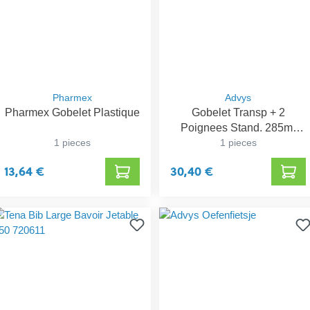
Pharmex
Advys
Pharmex Gobelet Plastique
Gobelet Transp + 2
Poignees Stand. 285ml
1 pieces
Homecraft
1 pieces
13,64 €
30,40 €