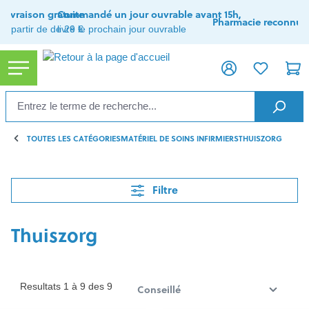
tenu principal
Livraison gratuite
Commandé un jour ouvrable avant 15h,
Pharmacie reconnue
à partir de de 29 €
livré le prochain jour ouvrable
TOUTES LES CATÉGORIES
MATÉRIEL DE SOINS INFIRMIERS
THUISZORG
Filtre
Thuiszorg
Resultats 1 à 9 des 9