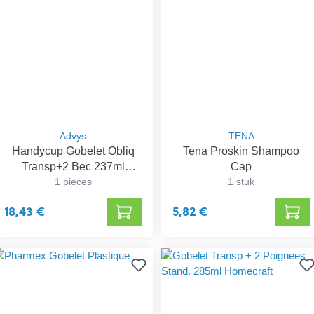
Advys
TENA
Handycup Gobelet Obliq
Tena Proskin Shampoo
Transp+2 Bec 237ml
Cap
Henrotek
1 pieces
1 stuk
18,43 €
5,82 €