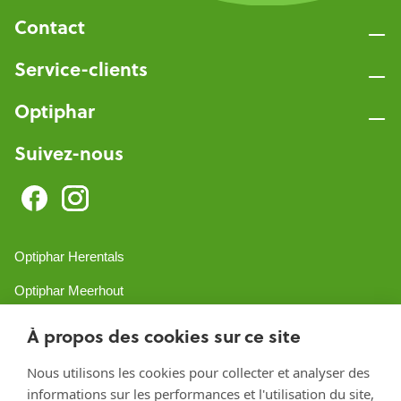
Contact
Service-clients
Optiphar
Suivez-nous
Optiphar Herentals
Optiphar Meerhout
Optiphar Geel - Dr. van de Perrestraat
À propos des cookies sur ce site
Optiphar Geel - Antwerpseweg
Nous utilisons les cookies pour collecter et analyser des
Optiphar Turnhout
informations sur les performances et l'utilisation du site,