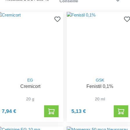
EG
GSK
Cremicort
Fenistil 0,1%
20 g
20 ml
7,94 €
5,13 €