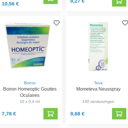
9,27 €
10,56 €
Boiron
Teva
Boiron Homeoptic Gouttes
Mometeva Neusspray
Oculaires
10 x 0,4 ml
140 verstuivingen
7,78 €
9,68 €