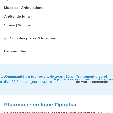
Muscles | Articulations
Arrêter de fumer
Stress | Sommeil
Soin des plaies & Infection
Hémorroïdes
raison gratuite
Commandé un jour ouvrable avant 15h,
Traitement discret
14 jours
pour retourner
Avis Kiy
artir de 29 €
livré le prochain jour ouvrable
de votre commande
Pharmacie en ligne Optiphar