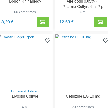
Boiron Rhinallergy
Allergodil 0,05% Pi
Pharma Collyre 6ml Pip
60 comprimes
6 ml
8,39 €
12,63 €
Johnson & Johnson
EG
Livostin Collyre
Cetirizine EG 10 mg
4 ml
20 comprimes