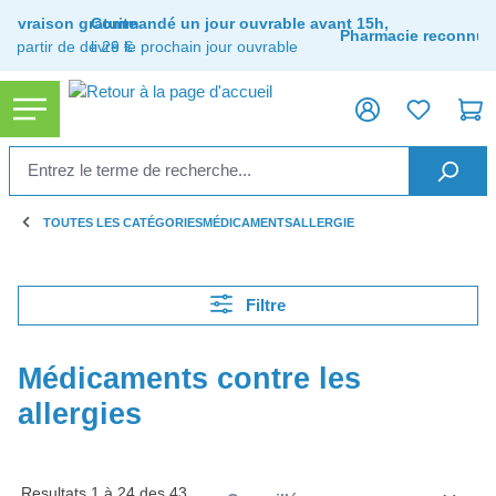
tenu principal
Livraison gratuite
Commandé un jour ouvrable avant 15h,
Pharmacie reconnue
à partir de de 29 €
livré le prochain jour ouvrable
TOUTES LES CATÉGORIES
MÉDICAMENTS
ALLERGIE
Filtre
Médicaments contre les
allergies
Resultats 1 à 24 des 43