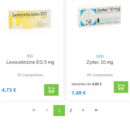
EG
Ucb
Levocetirizine EG 5 mg
Zyrtec 10 mg
10 comprimes
20 comprimes
Variantes de
4,95 €
4,73 €
7,49 €
1
2