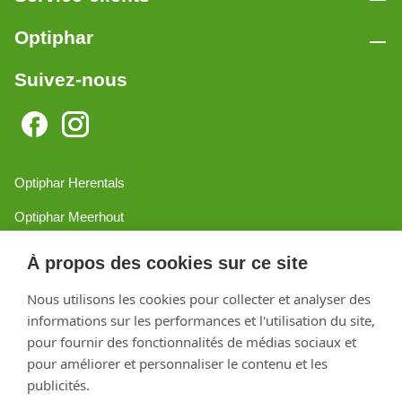
Optiphar
Suivez-nous
Optiphar Herentals
Optiphar Meerhout
Optiphar Geel - Dr. van de Perrestraat
À propos des cookies sur ce site
Optiphar Geel - Antwerpseweg
Nous utilisons les cookies pour collecter et analyser des
informations sur les performances et l'utilisation du site,
Optiphar Turnhout
pour fournir des fonctionnalités de médias sociaux et
Optiphar Mol
pour améliorer et personnaliser le contenu et les
publicités.