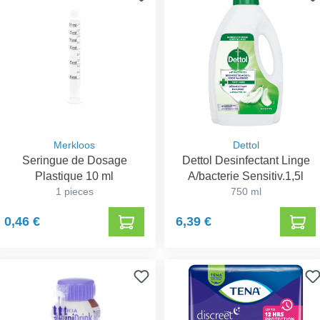
Merkloos
Dettol
Seringue de Dosage
Dettol Desinfectant Linge
Plastique 10 ml
A/bacterie Sensitiv.1,5l
1 pieces
750 ml
0,46 €
6,39 €