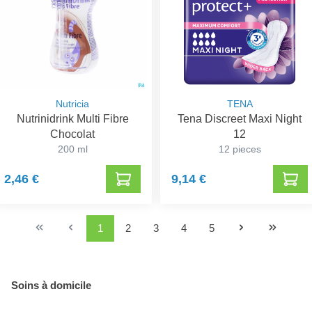
Nutricia
TENA
Nutrinidrink Multi Fibre
Tena Discreet Maxi Night
Chocolat
12
200 ml
12 pieces
2,46 €
9,14 €
1
2
3
4
5
Soins à domicile