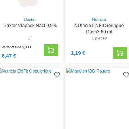
Baxter
Nutricia
Baxter Viapack Nacl 0,9%
NUtricia ENFit Seringue
Dash3 60 ml
1 l
1 pieces
Variantes de
5,33 €
1,19 €
6,47 €