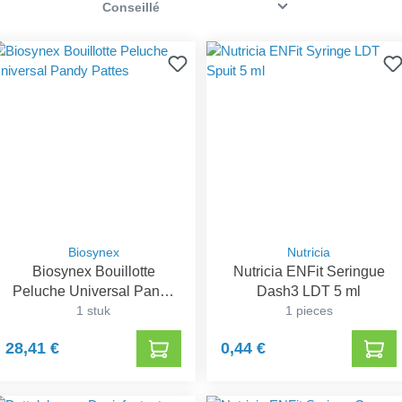
Biosynex
Nutricia
Biosynex Bouillotte
Nutricia ENFit Seringue
Peluche Universal Pandy
Dash3 LDT 5 ml
Pattes
1 stuk
1 pieces
28,41 €
0,44 €