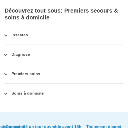
Découvrez tout sous: Premiers secours &
soins à domicile
Insectes
Diagnose
Premiers soins
Soins à domicile
raison gratuite
Commandé un jour ouvrable avant 15h,
Traitement discret