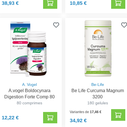
38,93 €
10,85 €
A. Vogel
Be-Life
A.vogel Boldocynara
Be Life Curcuma Magnum
Digestion Forte Comp 80
3200
80 comprimes
180 gelules
Variantes de
17,46 €
12,22 €
34,92 €