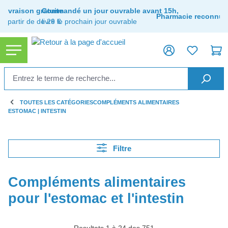
tenu principal
Livraison gratuite
Commandé un jour ouvrable avant 15h,
Pharmacie reconnue
à partir de de 29 €
livré le prochain jour ouvrable
TOUTES LES CATÉGORIES
COMPLÉMENTS ALIMENTAIRES
ESTOMAC | INTESTIN
Filtre
Compléments alimentaires
pour l'estomac et l'intestin