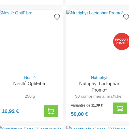
PRODUIT
PHARE !
Nestlé
Nutriphyt
Nestlé OptiFibre
Nutriphyt Lactophar
Promo*
250 g
90 comprimes a ma¢cher
Variantes de
11,39 €
16,92 €
59,80 €