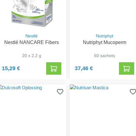
Nestlé
Nutriphyt
Nestlé NANCARE Fibers
Nutriphyt Mucoperm
20 x 2,2 g
60 sachets
15,29 €
37,46 €