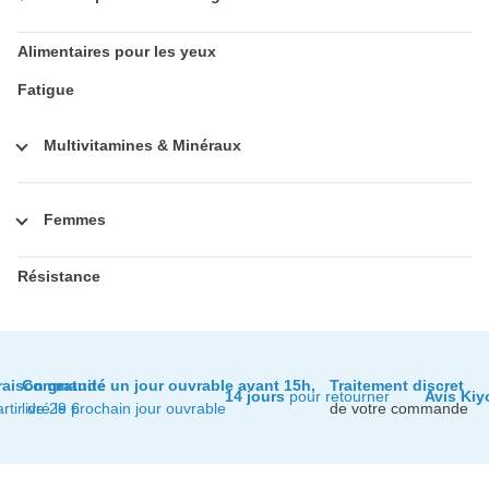
Alimentaires pour les yeux
Fatigue
Multivitamines & Minéraux
Femmes
Résistance
raison gratuite
Commandé un jour ouvrable avant 15h,
Traitement discret
14 jours
pour retourner
Avis Kiy
artir de 29 €
livré le prochain jour ouvrable
de votre commande