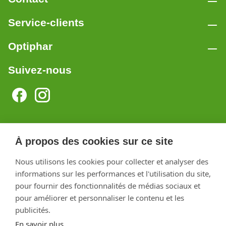
Service-clients
Optiphar
Suivez-nous
Optiphar Herentals
À propos des cookies sur ce site
Optiphar Meerhout
Nous utilisons les cookies pour collecter et analyser des
Optiphar Geel - Dr. van de Perrestraat
informations sur les performances et l'utilisation du site,
pour fournir des fonctionnalités de médias sociaux et
Optiphar Geel - Antwerpseweg
pour améliorer et personnaliser le contenu et les
Optiphar Turnhout
publicités.
En savoir plus
Optiphar Mol