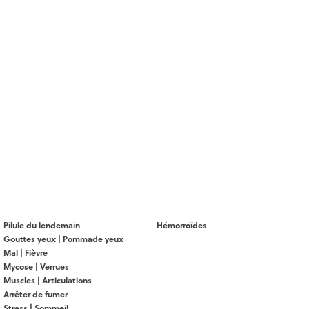
Pilule du lendemain
Hémorroïdes
Gouttes yeux | Pommade yeux
Mal | Fièvre
Mycose | Verrues
Muscles | Articulations
Arrêter de fumer
Stress | Sommeil