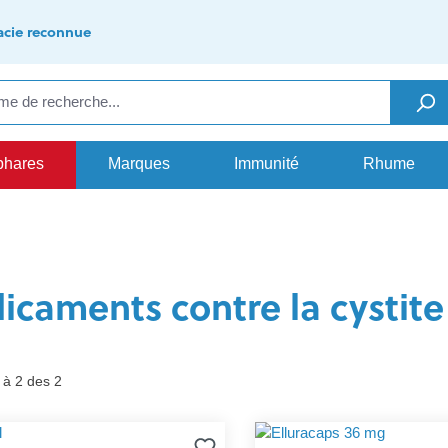
cie reconnue
phares
Marques
Immunité
Rhume
caments contre la cystite
 à 2 des 2