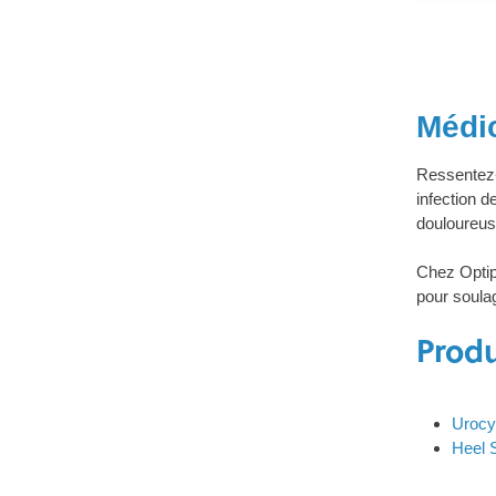
Médic
Ressentez-v
infection d
douloureus
Chez Optip
pour soula
Produ
Urocys
Heel 