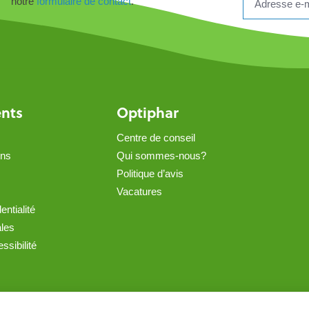
notre
formulaire de contact
.
ents
Optiphar
Centre de conseil
ons
Qui sommes-nous?
Politique d’avis
Vacatures
entialité
ales
ssibilité