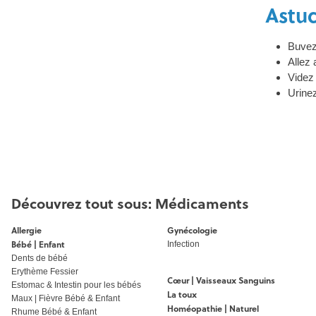
Astuc
Buvez
Allez 
Videz
Urine
Découvrez tout sous: Médicaments
Allergie
Gynécologie
Bébé | Enfant
Infection
Dents de bébé
Erythème Fessier
Cœur | Vaisseaux Sanguins
Estomac & Intestin pour les bébés
La toux
Maux | Fièvre Bébé & Enfant
Homéopathie | Naturel
Rhume Bébé & Enfant