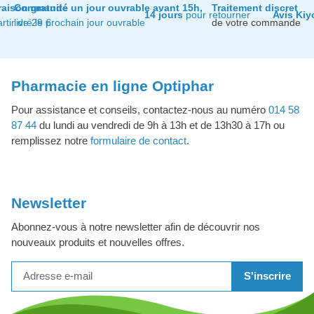
raison gratuite
Commandé un jour ouvrable avant 15h,
Traitement discret
14 jours
pour retourner
Avis Kiy
artir de 29 €
livré le prochain jour ouvrable
de votre commande
Pharmacie en ligne Optiphar
Pour assistance et conseils, contactez-nous au numéro
014 58
87 44
du lundi au vendredi de 9h à 13h et de 13h30 à 17h ou
remplissez notre
formulaire de contact
.
Newsletter
Abonnez-vous à notre newsletter afin de découvrir nos
nouveaux produits et nouvelles offres.
S'inscrire