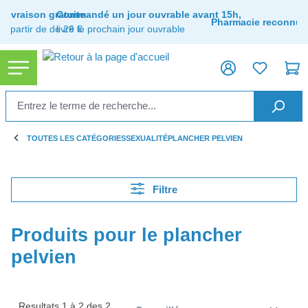
tenu principal
Livraison gratuite
Commandé un jour ouvrable avant 15h,
Pharmacie reconnue
à partir de de 29 €
livré le prochain jour ouvrable
TOUTES LES CATÉGORIES
SEXUALITÉ
PLANCHER PELVIEN
Filtre
Produits pour le plancher
pelvien
Resultats 1 à 2 des 2