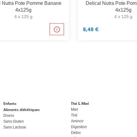
al Nutra Pote Pomme Banane
Delical Nutra Pote P
4x125g
4x125g
4 x 125 g
4 x 125 g
8,48 €
Enfants
Thé & Miel
Aliments diététiques
Miel
Thé
Divers
Amincir
Sans Gluten
Digestion
Sans Lactose
Détox