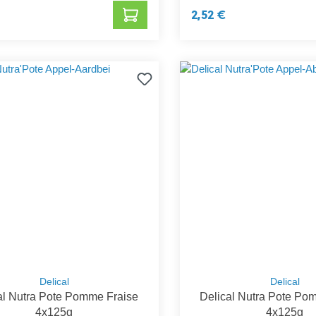
2,52 €
Delical
Delical
al Nutra Pote Pomme Fraise
Delical Nutra Pote Po
4x125g
4x125g