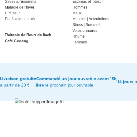
Stress & l'insomnia
Estomac et intestin
Maladie de l'hiver
Hommes
Diffuseur
Maux
Purification de l'air
Muscles | Articulations
Stress | Sommeil
Voies urinaires
Thérapie de Fleurs de Bach
Rhume
Café Ginseng
Femmes
Livraison gratuite
Commandé un jour ouvrable avant 15h,
14 jours
p
à partir de 29 €
livré le prochain jour ouvrable