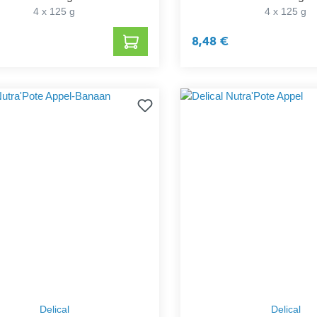
4 x 125 g
4 x 125 g
8,48 €
Delical
Delical