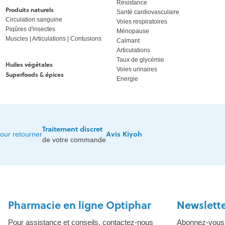
Résistance
Produits naturels
Santé cardiovasculaire
Circulation sanguine
Voies respiratoires
Piqûres d'insectes
Ménopause
Muscles | Articulations | Contusions
Calmant
Articulations
Taux de glycémie
Huiles végétales
Voies urinaires
Superfoods & épices
Energie
Traitement discret
Avis Kiyoh
our retourner
de votre commande
Pharmacie en ligne Optiphar
Newslett
Pour assistance et conseils, contactez-nous
Abonnez-vous à