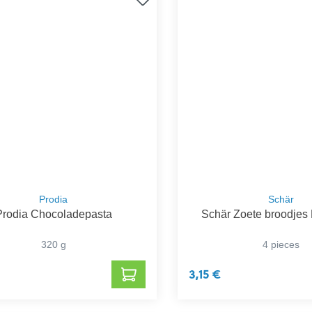
Prodia
Schär
Prodia Chocoladepasta
Schär Zoete broodjes
320 g
4 pieces
3,15 €