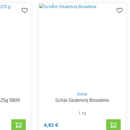
Schär
 225g 5809
Schär Glutenvrij Broodmix
1 kg
4,82 €