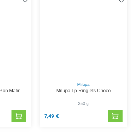
Milupa
 Bon Matin
Milupa Lp-Ringlets Choco
250 g
7,49 €