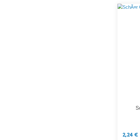
S
2,24 €