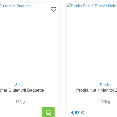
Schär
Prodia
chär Glutenvrij Baguette
Prodia Nut + Maltitol
150 g
225 g
4,87 €