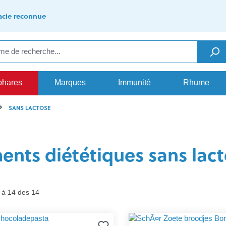
cie reconnue
phares
Marques
Immunité
Rhume
SANS LACTOSE
ents diététiques sans lac
 à 14 des 14