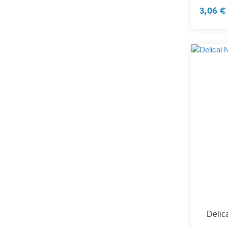
3,06 €
Delic