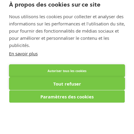
Optiphar Geel - Dr. van de Perrestraat
À propos des cookies sur ce site
Optiphar Geel - Antwerpseweg
Nous utilisons les cookies pour collecter et analyser des
Optiphar Turnhout
informations sur les performances et l'utilisation du site,
pour fournir des fonctionnalités de médias sociaux et
Optiphar Mol
pour améliorer et personnaliser le contenu et les
publicités.
Créé avec Shopware
En savoir plus
Autoriser tous les cookies
Tout refuser
Paramètres des cookies
Optiphar Apotheek (Dermatheek BVBA) - Antwerpseweg 81b - 2440 Geel - BE
0441.223.009 - APB 130802 - Pharmacien titulaire Kirsten Vanspringel