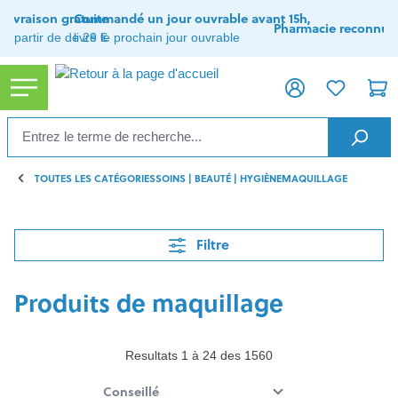
tenu principal
Livraison gratuite
Commandé un jour ouvrable avant 15h,
Pharmacie reconnue
à partir de de 29 €
livré le prochain jour ouvrable
TOUTES LES CATÉGORIES
SOINS | BEAUTÉ | HYGIÈNE
MAQUILLAGE
Filtre
Produits de maquillage
Resultats 1 à 24 des 1560