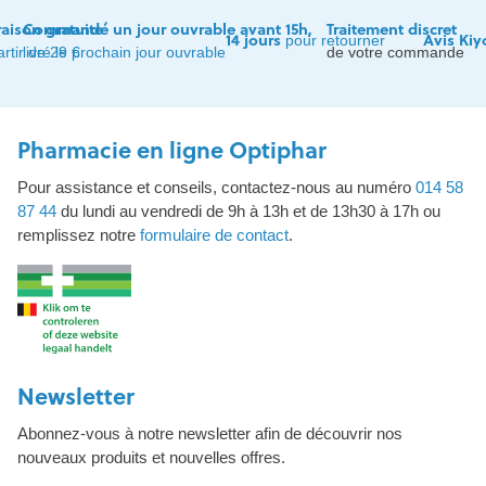
raison gratuite
Commandé un jour ouvrable avant 15h,
Traitement discret
14 jours
Avis Kiy
pour retourner
artir de 29 €
livré le prochain jour ouvrable
de votre commande
Pharmacie en ligne Optiphar
Pour assistance et conseils, contactez-nous au numéro
014 58
87 44
du lundi au vendredi de 9h à 13h et de 13h30 à 17h ou
remplissez notre
formulaire de contact
.
Newsletter
Abonnez-vous à notre newsletter afin de découvrir nos
nouveaux produits et nouvelles offres.