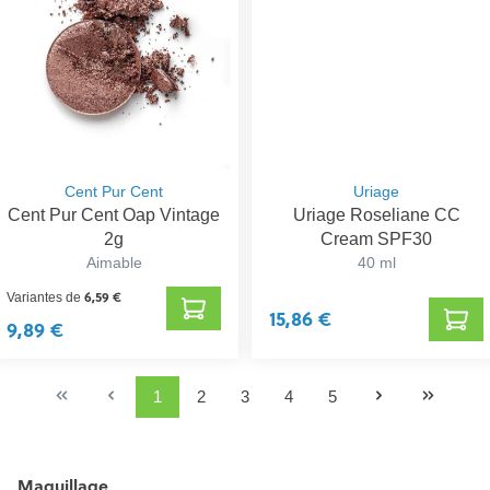
Cent Pur Cent
Uriage
Cent Pur Cent Oap Vintage
Uriage Roseliane CC
2g
Cream SPF30
Aimable
40 ml
6,59 €
Variantes de
15,86 €
9,89 €
1
2
3
4
5
Maquillage