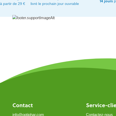
14 jours
p
à partir de 29 €
livré le prochain jour ouvrable
Contact
Service-cli
info@optiphar.com
Contactez-nous