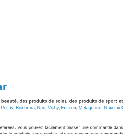
ar
eauté, des produits de soins, des produits de sport et
-Posay
,
Bioderma
,
Nan
,
Vichy
,
Eucerin
,
Metagenics
,
Nuxe
,
ixX
référées. Vous pouvez facilement passer une commande dans
livrée le prochain jour ouvrable, si vous passer votre commande