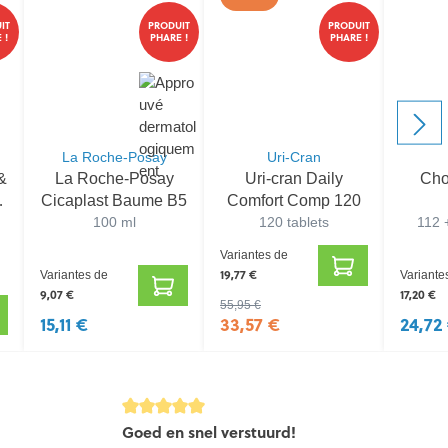
IT
PRODUIT
PRODUIT
 !
PHARE !
PHARE !
La Roche-Posay
Uri-Cran
&
La Roche-Posay
Uri-cran Daily
Cho
e
Cicaplast Baume B5
Comfort Comp 120
100 ml
120 tablets
112 
Variantes de
19,77 €
Variantes de
Variante
9,07 €
17,20 €
55,95 €
15,11 €
33,57 €
24,72
e note de 5 sur 5 étoiles
Évaluation avec une note de 5 sur 5 étoiles
Évaluation av
Goed en snel verstuurd!
snel geleve