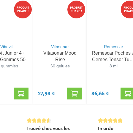
PRODUIT
PRODUIT
PRODU
PHARE !
PHARE !
PHARE
Vibovit
Vitasonar
Remescar
it Junior 4+
Vitasonar Mood
Remescar Poches 
o Gommes 50
Rise
Cernes Tensor Tub
 gummies
60 gelules
8ml Nf
8 ml
27,93 €
36,65 €
e de 5 sur 5 étoiles
Évaluation avec une note de 4.5 sur 5 étoiles
Évaluation avec un
Trouvé chez vous les
In orde