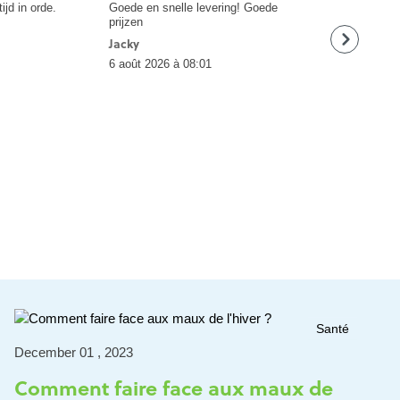
ijd in orde.
Goede en snelle levering! Goede
Snelle levering
prijzen
prijs
Jacky
Ilone
6 août 2026 à 08:01
6 août 2026 à 
Santé
December 01 , 2023
Comment faire face aux maux de