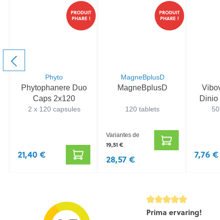
PRODUIT
PRODUIT
PHARE !
PHARE !
Phyto
MagneBplusD
Phytophanere Duo
MagneBplusD
Vibov
Caps 2x120
Dini
2 x 120 capsules
120 tablets
50
Variantes de
19,51 €
21,40 €
7,76 €
28,57 €
Évaluation avec une not
Prima ervaring!