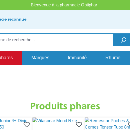
Bienvenue à la pharmacie Optiphar !
cie reconnue
phares
Marques
Immunité
Rhume
Produits phares