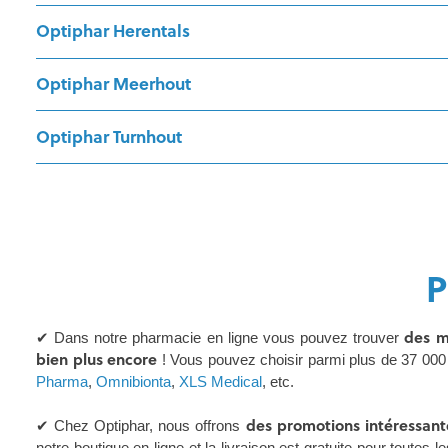
Optiphar Herentals
Optiphar Meerhout
Optiphar Turnhout
P
des m
✔ Dans notre pharmacie en ligne vous pouvez trouver
bien plus encore
! Vous pouvez choisir parmi plus de 37 000 
Pharma
,
Omnibionta
,
XLS Medical
, etc.
des promotions intéressant
✔ Chez Optiphar, nous offrons
notre boutique en ligne et la livraison est gratuite pour tout