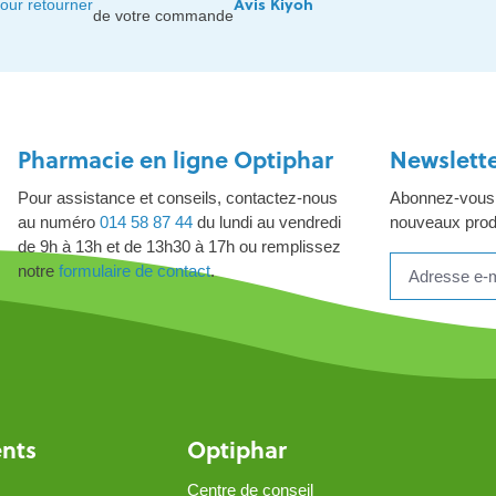
Avis Kiyoh
our retourner
de votre commande
Pharmacie en ligne Optiphar
Newslett
Pour assistance et conseils, contactez-nous
Abonnez-vous à
au numéro
014 58 87 44
du lundi au vendredi
nouveaux produ
de 9h à 13h et de 13h30 à 17h ou remplissez
notre
formulaire de contact
.
ents
Optiphar
Centre de conseil