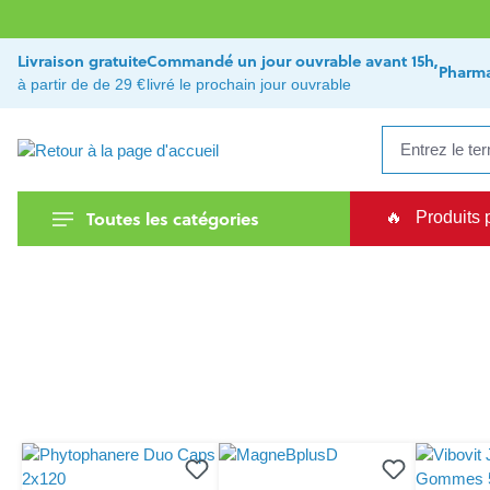
recherche
Passer à la navigation principale
Livraison gratuite
Commandé un jour ouvrable avant 15h,
Pharma
à partir de de 29 €
livré le prochain jour ouvrable
Toutes les catégories
🔥
Produits 
Ignorer la galerie de produits