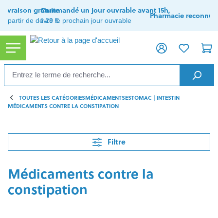
tenu principal
Livraison gratuite
Commandé un jour ouvrable avant 15h,
Pharmacie reconnue
à partir de de 29 €
livré le prochain jour ouvrable
TOUTES LES CATÉGORIES
MÉDICAMENTS
ESTOMAC | INTESTIN
MÉDICAMENTS CONTRE LA CONSTIPATION
Filtre
Médicaments contre la
constipation