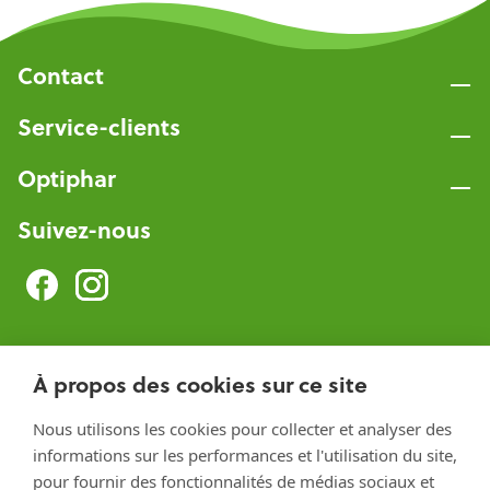
Contact
Service-clients
Optiphar
Suivez-nous
Optiphar Herentals
À propos des cookies sur ce site
Optiphar Meerhout
Nous utilisons les cookies pour collecter et analyser des
Optiphar Geel - Dr. van de Perrestraat
informations sur les performances et l'utilisation du site,
pour fournir des fonctionnalités de médias sociaux et
Optiphar Geel - Antwerpseweg