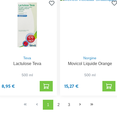
Teva
Norgine
Lactulose Teva
Movicol Liquide Orange
500 ml
500 ml
8,95 €
15,27 €
1
2
3