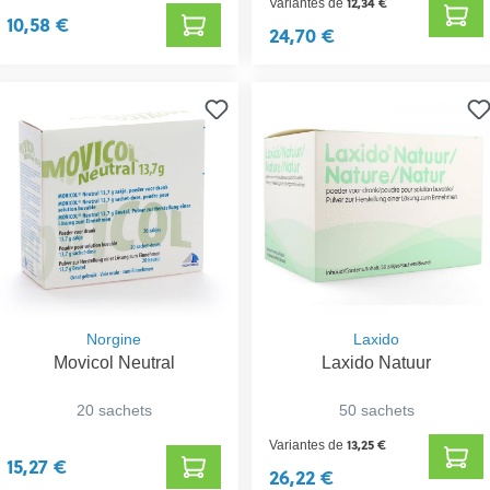
12,34 €
Variantes de
10,58 €
24,70 €
Norgine
Laxido
Movicol Neutral
Laxido Natuur
20 sachets
50 sachets
13,25 €
Variantes de
15,27 €
26,22 €