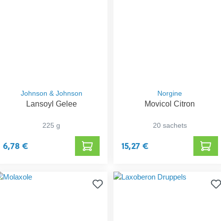
Johnson & Johnson
Norgine
Lansoyl Gelee
Movicol Citron
225 g
20 sachets
6,78 €
15,27 €