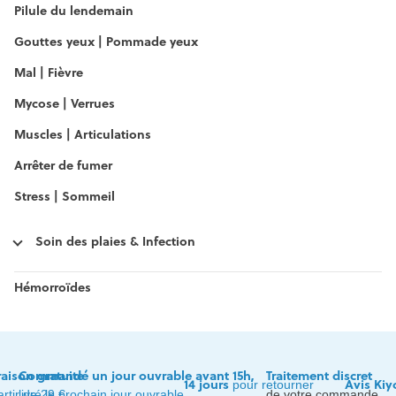
Pilule du lendemain
Gouttes yeux | Pommade yeux
Mal | Fièvre
Mycose | Verrues
Muscles | Articulations
Arrêter de fumer
Stress | Sommeil
Soin des plaies & Infection
Hémorroïdes
raison gratuite
Commandé un jour ouvrable avant 15h,
Traitement discret
14 jours
Avis Kiy
pour retourner
artir de 29 €
livré le prochain jour ouvrable
de votre commande