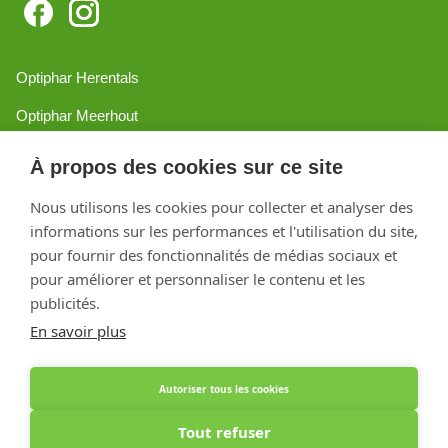
Optiphar Herentals
Optiphar Meerhout
Optiphar Geel - Dr. van de Perrestraat
À propos des cookies sur ce site
Optiphar Geel - Antwerpseweg
Nous utilisons les cookies pour collecter et analyser des
informations sur les performances et l'utilisation du site,
Optiphar Turnhout
pour fournir des fonctionnalités de médias sociaux et
Optiphar Mol
pour améliorer et personnaliser le contenu et les
publicités.
En savoir plus
Créé avec Shopware
Autoriser tous les cookies
Tout refuser