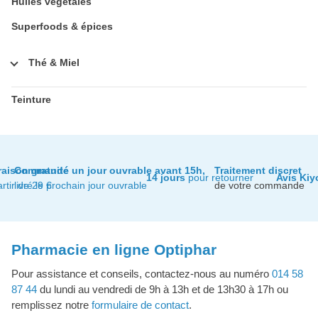
Huiles végétales
Superfoods & épices
Thé & Miel
Teinture
raison gratuite
Commandé un jour ouvrable avant 15h,
Traitement discret
14 jours
pour retourner
Avis Kiy
artir de 29 €
livré le prochain jour ouvrable
de votre commande
Pharmacie en ligne Optiphar
Pour assistance et conseils, contactez-nous au numéro
014 58
87 44
du lundi au vendredi de 9h à 13h et de 13h30 à 17h ou
remplissez notre
formulaire de contact
.