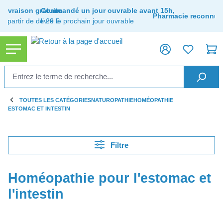
tenu principal
Livraison gratuite
Commandé un jour ouvrable avant 15h,
Pharmacie reconnue
à partir de de 29 €
livré le prochain jour ouvrable
TOUTES LES CATÉGORIES
NATUROPATHIE
HOMÉOPATHIE
ESTOMAC ET INTESTIN
Filtre
Homéopathie pour l'estomac et
l'intestin