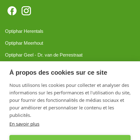
Optiphar Herentals
Optiphar Meerhout
Optiphar Geel - Dr. van de Perrestraat
Optiphar Geel - Antwerpseweg
À propos des cookies sur ce site
Optiphar Turnhout
Nous utilisons les cookies pour collecter et analyser des
Optiphar Mol
informations sur les performances et l'utilisation du site,
pour fournir des fonctionnalités de médias sociaux et
pour améliorer et personnaliser le contenu et les
Créé avec Shopware
publicités.
En savoir plus