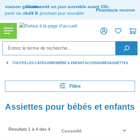
tenu principal
Livraison gratuite
Commandé un jour ouvrable avant 15h,
Pharmacie reconnue
à partir de de 29 €
livré le prochain jour ouvrable
TOUTES LES CATÉGORIES
BÉBÉ & ENFANT
ACCESSOIRES
ASSIETTES
Filtre
Assiettes pour bébés et enfants
Resultats 1 à 4 des 4