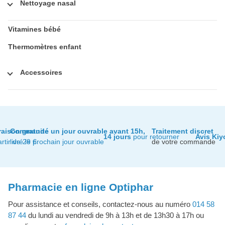
Nettoyage nasal
Vitamines bébé
Thermomètres enfant
Accessoires
raison gratuite
Commandé un jour ouvrable avant 15h,
Traitement discret
14 jours
pour retourner
Avis Kiy
artir de 29 €
livré le prochain jour ouvrable
de votre commande
Pharmacie en ligne Optiphar
Pour assistance et conseils, contactez-nous au numéro
014 58
87 44
du lundi au vendredi de 9h à 13h et de 13h30 à 17h ou