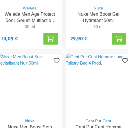
Weleda
Nuxe
Weleda Men Age Protect
Nuxe Men Boost Gel
5en1 Serum Multiaction
Hydratant 50ml
30ml
30 ml
50 ml
14,09 €
29,90 €
Nuxe
Cent Pur Cent
Nuxe Men Boost Soin
Cent Pur Cent Homme