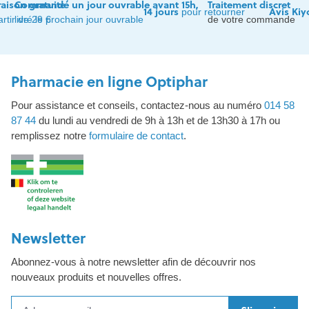
raison gratuite
Commandé un jour ouvrable avant 15h,
Traitement discret
14 jours
Avis Kiy
pour retourner
artir de 29 €
livré le prochain jour ouvrable
de votre commande
Pharmacie en ligne Optiphar
Pour assistance et conseils, contactez-nous au numéro
014 58
87 44
du lundi au vendredi de 9h à 13h et de 13h30 à 17h ou
remplissez notre
formulaire de contact
.
Newsletter
Abonnez-vous à notre newsletter afin de découvrir nos
nouveaux produits et nouvelles offres.