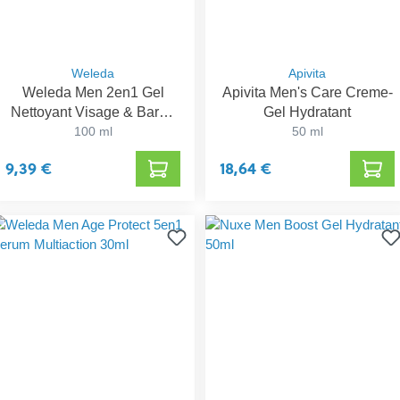
Weleda
Apivita
Weleda Men 2en1 Gel
Apivita Men's Care Creme-
Nettoyant Visage & Barbe
Gel Hydratant
100ml
100 ml
50 ml
9,39 €
18,64 €