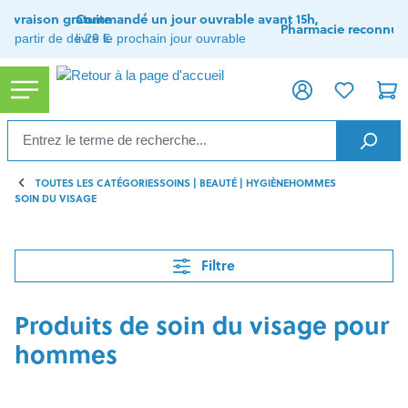
tenu principal
Livraison gratuite
Commandé un jour ouvrable avant 15h,
Pharmacie reconnue
à partir de de 29 €
livré le prochain jour ouvrable
TOUTES LES CATÉGORIES
SOINS | BEAUTÉ | HYGIÈNE
HOMMES
SOIN DU VISAGE
Filtre
Produits de soin du visage pour
hommes