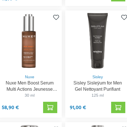
Nuxe
Sisley
Nuxe Men Boost Serum
Sisley Sisleÿum for Men
Multi Actions Jeunesse
Gel Nettoyant Purifiant
30ml
30 ml
125 ml
58,90 €
91,00 €