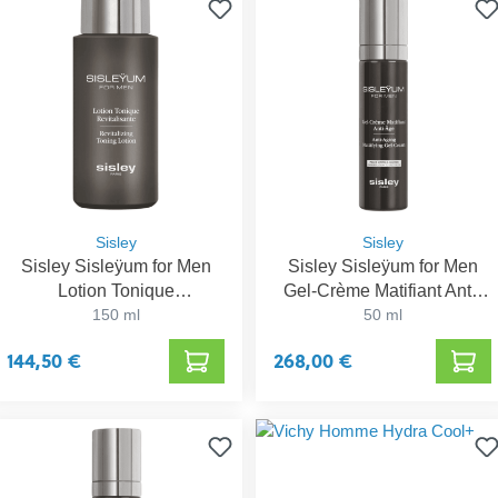
Sisley
Sisley
Sisley Sisleÿum for Men
Sisley Sisleÿum for Men
Lotion Tonique
Gel-Crème Matifiant Anti-
Revitalisante
150 ml
50 ml
Âge
144,50 €
268,00 €