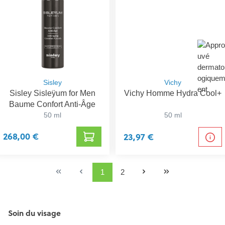
Sisley
Vichy
Sisley Sisleÿum for Men
Vichy Homme Hydra Cool+
Baume Confort Anti-Âge
50 ml
50 ml
268,00 €
23,97 €
1
2
Soin du visage