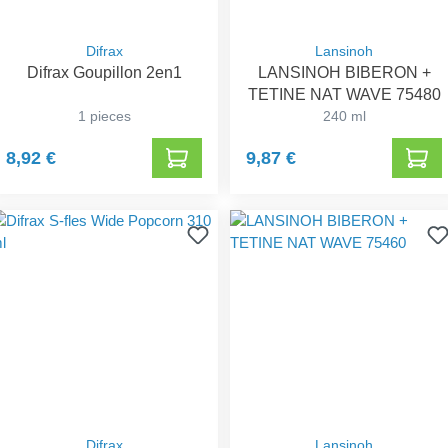
Difrax
Lansinoh
Difrax Goupillon 2en1
LANSINOH BIBERON +
TETINE NAT WAVE 75480
1 pieces
240 ml
8,92 €
9,87 €
Difrax
Lansinoh