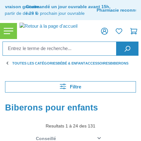
tenu principal
Livraison gratuite
Commandé un jour ouvrable avant 15h,
Pharmacie reconnue
à partir de de 29 €
livré le prochain jour ouvrable
TOUTES LES CATÉGORIES
BÉBÉ & ENFANT
ACCESSOIRES
BIBERONS
Filtre
Biberons pour enfants
Resultats 1 à 24 des 131