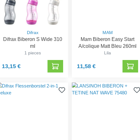
Difrax
MAM
Difrax Biberon S Wide 310
Mam Biberon Easy Start
ml
A/colique Matt Bleu 260ml
1 pieces
Lila
13,15 €
11,58 €