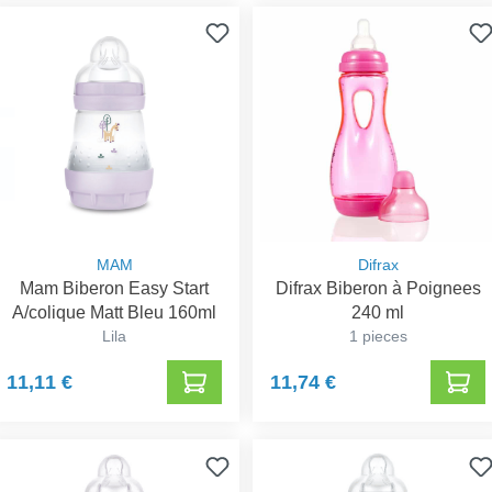
MAM
Difrax
Mam Biberon Easy Start
Difrax Biberon à Poignees
A/colique Matt Bleu 160ml
240 ml
Lila
1 pieces
11,11 €
11,74 €