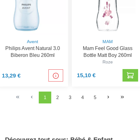
Avent
MAM
Philips Avent Natural 3.0
Mam Feel Good Glass
Biberon Bleu 260ml
Bottle Matt Boy 260ml
Roze
15,10 €
13,29 €
1
2
3
4
5
Découvrez tout sous: Bébé & Enfant