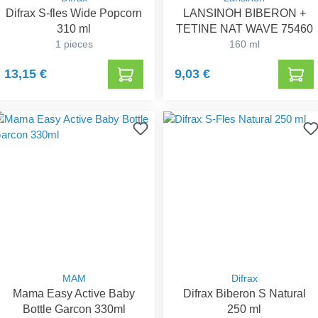
Difrax S-fles Wide Popcorn
LANSINOH BIBERON +
310 ml
TETINE NAT WAVE 75460
1 pieces
160 ml
13,15 €
9,03 €
MAM
Difrax
Mama Easy Active Baby
Difrax Biberon S Natural
Bottle Garcon 330ml
250 ml