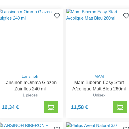
Lansinoh
MAM
Lansinoh mOmma Glazen
Mam Biberon Easy Start
Zuigfles 240 ml
A/colique Matt Bleu 260ml
1 pieces
Unisex
12,34 €
11,58 €