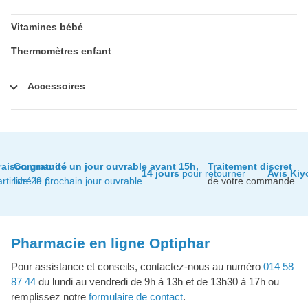
Vitamines bébé
Thermomètres enfant
Accessoires
raison gratuite
Commandé un jour ouvrable avant 15h,
Traitement discret
14 jours
pour retourner
Avis Kiy
artir de 29 €
livré le prochain jour ouvrable
de votre commande
Pharmacie en ligne Optiphar
Pour assistance et conseils, contactez-nous au numéro
014 58
87 44
du lundi au vendredi de 9h à 13h et de 13h30 à 17h ou
remplissez notre
formulaire de contact
.