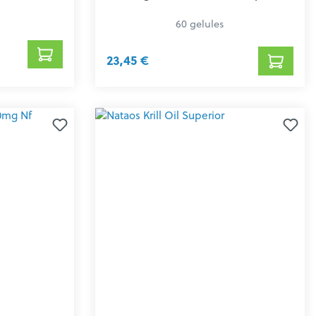
60 gelules
23,45 €