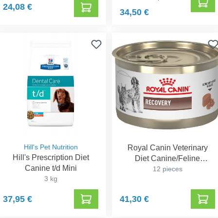
24,08 €
34,50 €
Hill's Pet Nutrition
Royal Canin Veterinary
Hill's Prescription Diet
Diet Canine/Feline
Canine t/d Mini
Recovery
12 pieces
3 kg
37,95 €
41,30 €