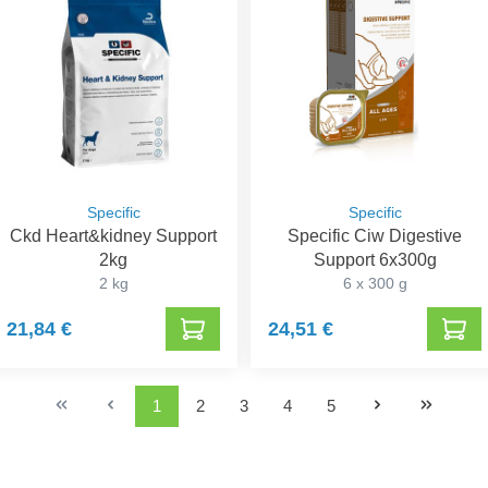
Specific
Specific
Ckd Heart&kidney Support
Specific Ciw Digestive
2kg
Support 6x300g
2 kg
6 x 300 g
21,84 €
24,51 €
1
2
3
4
5