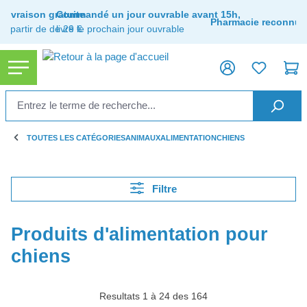
tenu principal
Livraison gratuite
Commandé un jour ouvrable avant 15h,
Pharmacie reconnue
à partir de de 29 €
livré le prochain jour ouvrable
TOUTES LES CATÉGORIES
ANIMAUX
ALIMENTATION
CHIENS
Filtre
Produits d'alimentation pour
chiens
Resultats 1 à 24 des 164