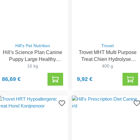
Hill's Pet Nutrition
Trovet
Hill's Science Plan Canine
Trovet MHT Multi Purpose
Puppy Large Healthy
Treat Chien Hydrolysed
Development Poulet
16 kg
Protein
400 g
86,69 €
9,92 €