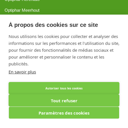
Optiphar Meerhout
Optiphar Geel - Dr. van de Perrestraat
À propos des cookies sur ce site
Optiphar Geel - Antwerpseweg
Nous utilisons les cookies pour collecter et analyser des
informations sur les performances et l'utilisation du site,
Optiphar Turnhout
pour fournir des fonctionnalités de médias sociaux et
Optiphar Mol
pour améliorer et personnaliser le contenu et les
publicités.
En savoir plus
Créé avec Shopware
Autoriser tous les cookies
Tout refuser
Paramètres des cookies