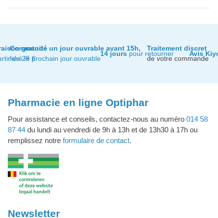
raison gratuite
Commandé un jour ouvrable avant 15h,
Traitement discret
14 jours
pour retourner
Avis Kiy
artir de 29 €
livré le prochain jour ouvrable
de votre commande
Pharmacie en ligne Optiphar
Pour assistance et conseils, contactez-nous au numéro
014 58
87 44
du lundi au vendredi de 9h à 13h et de 13h30 à 17h ou
remplissez notre
formulaire de contact
.
Newsletter