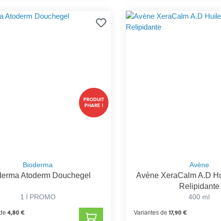
PRODUIT
PHARE !
Bioderma
Avène
derma Atoderm Douchegel
Avène XeraCalm A.D Hu
Relipidante
1 l PROMO
400 ml
4,80 €
17,90 €
 de
Variantes de