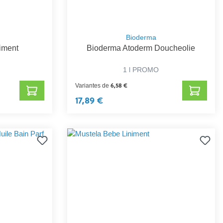
Bioderma
iment
Bioderma Atoderm Doucheolie
1 l PROMO
6,58 €
Variantes de
17,89 €