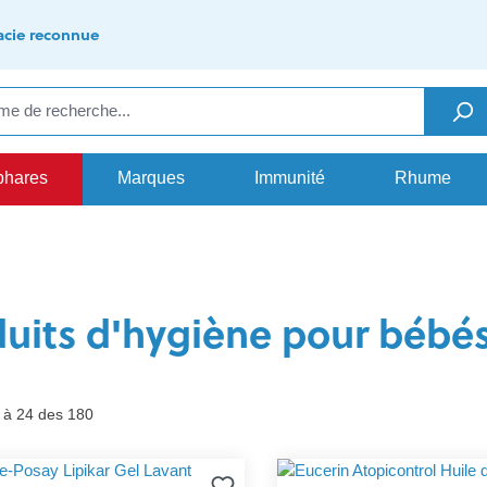
cie reconnue
phares
Marques
Immunité
Rhume
duits d'hygiène pour bébé
1 à 24 des 180