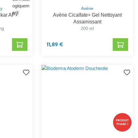
ay
Avène
ikar AP+
Avène Cicalfate+ Gel Nettoyant
Assainissant
ing
200 ml
11,89 €
PRODUIT
PHARE !