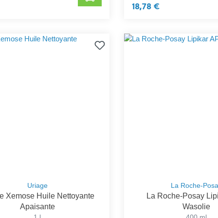
18,78 €
Uriage
La Roche-Pos
e Xemose Huile Nettoyante
La Roche-Posay Lip
Apaisante
Wasolie
1 l
400 ml