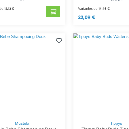
12,13 €
14,46 €
 de
Variantes de
€
22,09 €
Mustela
Tippys