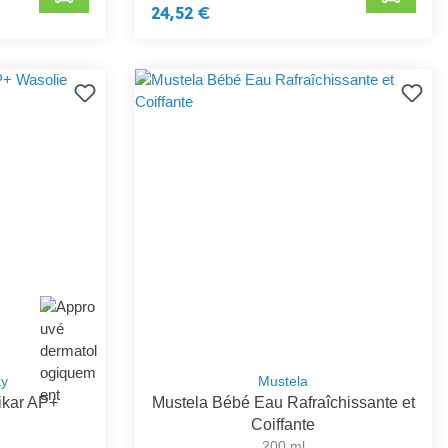
24,52 €
ay
Mustela
ikar AP+
Mustela Bébé Eau Rafraîchissante et
Coiffante
200 ml