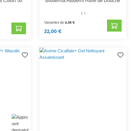
s Coton 50
Bioderma Atoderm Huile de Douche
1 l
6,58 €
Variantes de
22,00 €