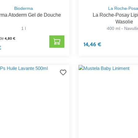
Bioderma
La Roche-Pos
rma Atoderm Gel de Douche
La Roche-Posay Lip
Wasolie
1 l
400 ml - Navull
4,80 €
 de
14,46 €
€