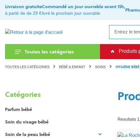
recherche
Passer à la navigation principale
Livraison gratuite
Commandé un jour ouvrable avant 15h,
Pharma
à partir de de 29 €
livré le prochain jour ouvrable
Toutes les catégories
🔥
Produits 
HYGIÈNE BÉBÉ
TOUTES LES CATÉGORIES
BÉBÉ & ENFANT
SOINS
Pro
Catégories
Parfum bébé
Resultats 
Soin du visage bébé
Soin de la peau bébé