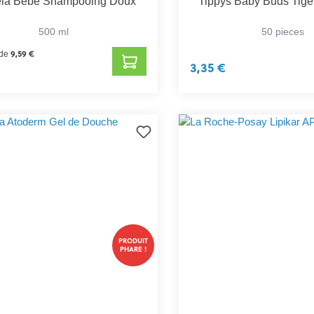
ela Bebe Shampooing Doux
Tippys Baby Buds Tige
500 ml
50 pieces
9,59 €
 de
3,35 €
PRODUIT
PHARE !