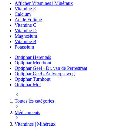
Afficher Vitamines | Minéraux
Vitamine E
Calcium
Acide Folique
Vitamine C
Vitamine D
Magnésium
Vitamine B
Potassium
Optiphar Herentals
Optiphar Meerhout
Optiphar Geel - Dr. van de Perrestraat
Optiphar Geel - Antwerpseweg
Optiphar Turnhout
Optiphar Mol
Toutes les catégories
Médicaments
Vitamines | Minéraux