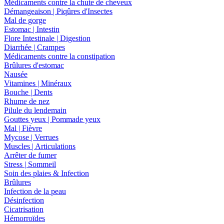
Médicaments contre la chute de cheveux
Démangeaison | Piqûres d'Insectes
Mal de gorge
Estomac | Intestin
Flore Intestinale | Digestion
Diarrhée | Crampes
Médicaments contre la constipation
Brûlures d'estomac
Nausée
Vitamines | Minéraux
Bouche | Dents
Rhume de nez
Pilule du lendemain
Gouttes yeux | Pommade yeux
Mal | Fièvre
Mycose | Verrues
Muscles | Articulations
Arrêter de fumer
Stress | Sommeil
Soin des plaies & Infection
Brûlures
Infection de la peau
Désinfection
Cicatrisation
Hémorroïdes