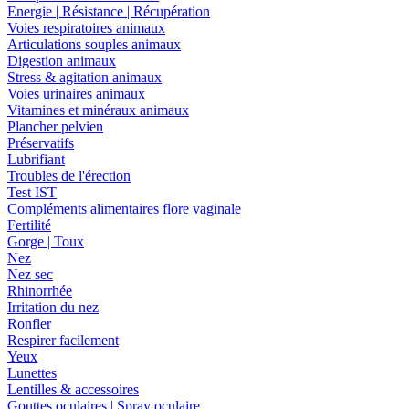
Energie | Résistance | Récupération
Voies respiratoires animaux
Articulations souples animaux
Digestion animaux
Stress & agitation animaux
Voies urinaires animaux
Vitamines et minéraux animaux
Plancher pelvien
Préservatifs
Lubrifiant
Troubles de l'érection
Test IST
Compléments alimentaires flore vaginale
Fertilité
Gorge | Toux
Nez
Nez sec
Rhinorrhée
Irritation du nez
Ronfler
Respirer facilement
Yeux
Lunettes
Lentilles & accessoires
Gouttes oculaires | Spray oculaire