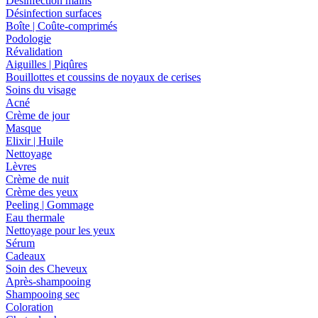
Désinfection mains
Désinfection surfaces
Boîte | Coûte-comprimés
Podologie
Révalidation
Aiguilles | Piqûres
Bouillottes et coussins de noyaux de cerises
Soins du visage
Acné
Crème de jour
Masque
Elixir | Huile
Nettoyage
Lèvres
Crème de nuit
Crème des yeux
Peeling | Gommage
Eau thermale
Nettoyage pour les yeux
Sérum
Cadeaux
Soin des Cheveux
Après-shampooing
Shampooing sec
Coloration