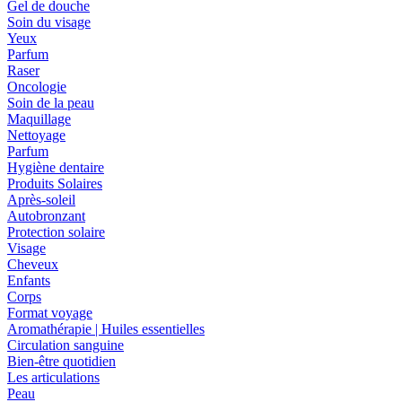
Gel de douche
Soin du visage
Yeux
Parfum
Raser
Oncologie
Soin de la peau
Maquillage
Nettoyage
Parfum
Hygiène dentaire
Produits Solaires
Après-soleil
Autobronzant
Protection solaire
Visage
Cheveux
Enfants
Corps
Format voyage
Aromathérapie | Huiles essentielles
Circulation sanguine
Bien-être quotidien
Les articulations
Peau