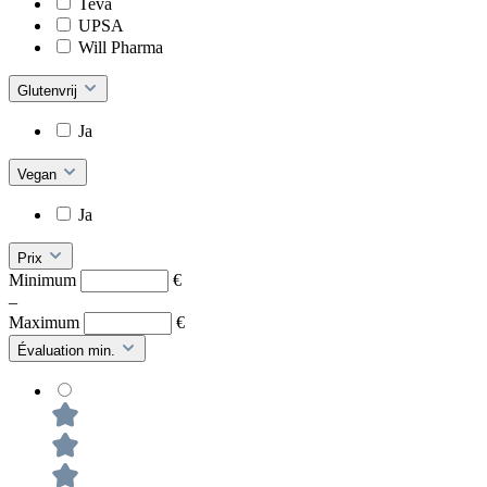
Teva
UPSA
Will Pharma
Glutenvrij
Ja
Vegan
Ja
Prix
Minimum
€
–
Maximum
€
Évaluation min.