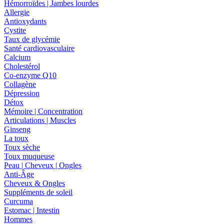
Hémorroïdes | Jambes lourdes
Allergie
Antioxydants
Cystite
Taux de glycémie
Santé cardiovasculaire
Calcium
Cholestérol
Co-enzyme Q10
Collagène
Dépression
Détox
Mémoire | Concentration
Articulations | Muscles
Ginseng
La toux
Toux sèche
Toux muqueuse
Peau | Cheveux | Ongles
Anti-Âge
Cheveux & Ongles
Suppléments de soleil
Curcuma
Estomac | Intestin
Hommes