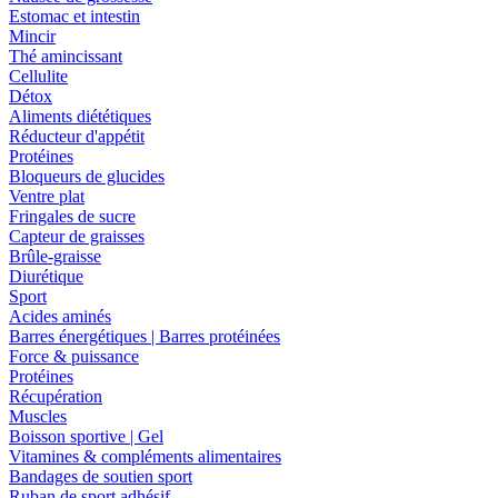
Estomac et intestin
Mincir
Thé amincissant
Cellulite
Détox
Aliments diététiques
Réducteur d'appétit
Protéines
Bloqueurs de glucides
Ventre plat
Fringales de sucre
Capteur de graisses
Brûle-graisse
Diurétique
Sport
Acides aminés
Barres énergétiques | Barres protéinées
Force & puissance
Protéines
Récupération
Muscles
Boisson sportive | Gel
Vitamines & compléments alimentaires
Bandages de soutien sport
Ruban de sport adhésif