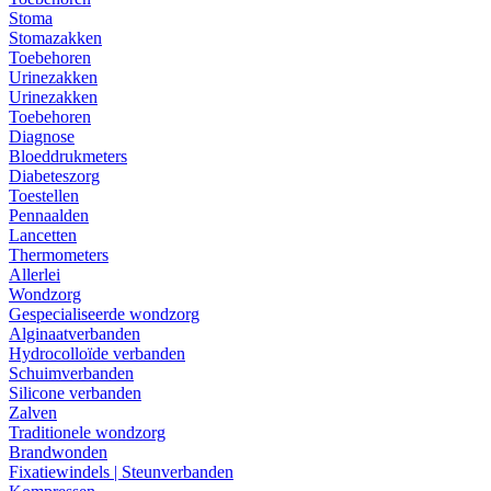
Stoma
Stomazakken
Toebehoren
Urinezakken
Urinezakken
Toebehoren
Diagnose
Bloeddrukmeters
Diabeteszorg
Toestellen
Pennaalden
Lancetten
Thermometers
Allerlei
Wondzorg
Gespecialiseerde wondzorg
Alginaatverbanden
Hydrocolloïde verbanden
Schuimverbanden
Silicone verbanden
Zalven
Traditionele wondzorg
Brandwonden
Fixatiewindels | Steunverbanden