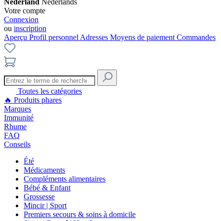
Nederland
Nederlands
Votre compte
Connexion
ou
inscription
Aperçu
Profil personnel
Adresses
Moyens de paiement
Commandes
Toutes les catégories
🔥
Produits phares
Marques
Immunité
Rhume
FAQ
Conseils
Été
Médicaments
Compléments alimentaires
Bébé & Enfant
Grossesse
Mincir | Sport
Premiers secours & soins à domicile