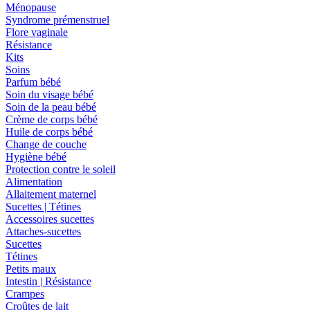
Ménopause
Syndrome prémenstruel
Flore vaginale
Résistance
Kits
Soins
Parfum bébé
Soin du visage bébé
Soin de la peau bébé
Crème de corps bébé
Huile de corps bébé
Change de couche
Hygiène bébé
Protection contre le soleil
Alimentation
Allaitement maternel
Sucettes | Tétines
Accessoires sucettes
Attaches-sucettes
Sucettes
Tétines
Petits maux
Intestin | Résistance
Crampes
Croûtes de lait