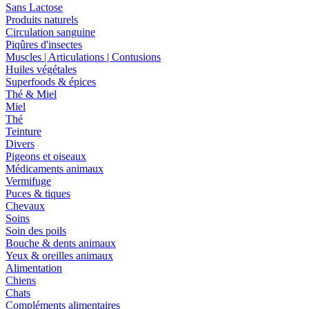
Sans Lactose
Produits naturels
Circulation sanguine
Piqûres d'insectes
Muscles | Articulations | Contusions
Huiles végétales
Superfoods & épices
Thé & Miel
Miel
Thé
Teinture
Divers
Pigeons et oiseaux
Médicaments animaux
Vermifuge
Puces & tiques
Chevaux
Soins
Soin des poils
Bouche & dents animaux
Yeux & oreilles animaux
Alimentation
Chiens
Chats
Compléments alimentaires