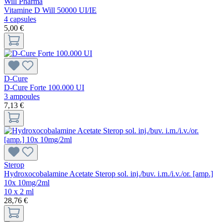
Will Pharma
Vitamine D Will 50000 UI/IE
4 capsules
5,00 €
D-Cure
D-Cure Forte 100.000 UI
3 ampoules
7,13 €
Sterop
Hydroxocobalamine Acetate Sterop sol. inj./buv. i.m./i.v./or. [amp.]
10x 10mg/2ml
10 x 2 ml
28,76 €