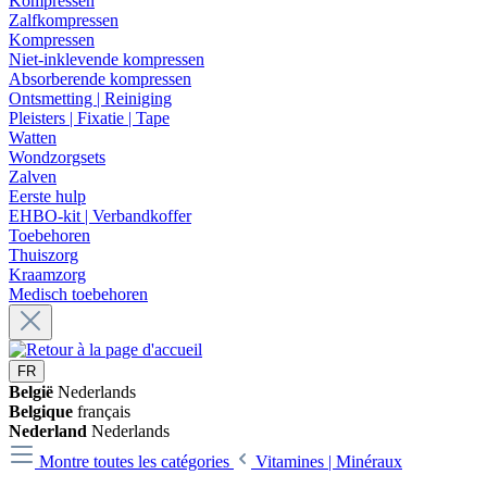
Kompressen
Zalfkompressen
Kompressen
Niet-inklevende kompressen
Absorberende kompressen
Ontsmetting | Reiniging
Pleisters | Fixatie | Tape
Watten
Wondzorgsets
Zalven
Eerste hulp
EHBO-kit | Verbandkoffer
Toebehoren
Thuiszorg
Kraamzorg
Medisch toebehoren
FR
België
Nederlands
Belgique
français
Nederland
Nederlands
Montre toutes les catégories
Vitamines | Minéraux