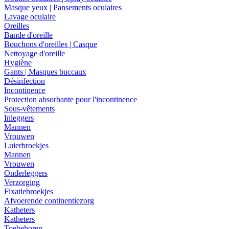
Masque yeux | Pansements oculaires
Lavage oculaire
Oreilles
Bande d'oreille
Bouchons d'oreilles | Casque
Nettoyage d'oreille
Hygiène
Gants | Masques buccaux
Désinfection
Incontinence
Protection absorbante pour l'incontinence
Sous-vêtements
Inleggers
Mannen
Vrouwen
Luierbroekjes
Mannen
Vrouwen
Onderleggers
Verzorging
Fixatiebroekjes
Afvoerende continentiezorg
Katheters
Katheters
Toebehoren