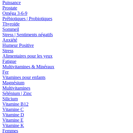
Puissance
Prostate
Oméga 3-6-9
Prébiotiques | Probiotiques
Thyroïde
Sommeil
Stress | Sentiments négatifs
Anxiété
Humeur Positive
Stress
Alimentaires pour les yeux
Fatigue
Multivitamines & Minéraux
Fer
Vitamines pour enfants
Magnésium
Multivitamines
Sélénium | Zinc
Silicium
Vitamine B12
Vitamine C
Vitamine D
Vitamine E
Vitamine K
Femmes