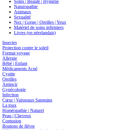
Soins | Beauté | Hygiène
Naturopathie
Animaux
Sexualité
Nez | Gorge | Oreilles | Yeux
Matériel de soins infirmiers
Livres (en néerlandais)
Insectes
Protection contre le soleil
Format voyage
Allergie
Bébé | Enfant
Médicaments Acné
Cystite
Oreilles
Amincir
Gynécologie
Infection
Cœur | Vaisseaux Sanguins
La toux
Homéopathie | Naturel
Peau | Cheveux
Contusion
Boutons de fièvre