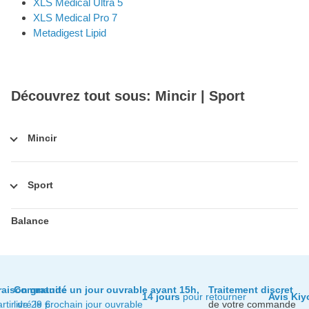
XLS Medical Ultra 5
XLS Medical Pro 7
Metadigest Lipid
Découvrez tout sous: Mincir | Sport
Mincir
Sport
Balance
raison gratuite
Commandé un jour ouvrable avant 15h,
Traitement discret
14 jours
pour retourner
Avis Kiy
artir de 29 €
livré le prochain jour ouvrable
de votre commande