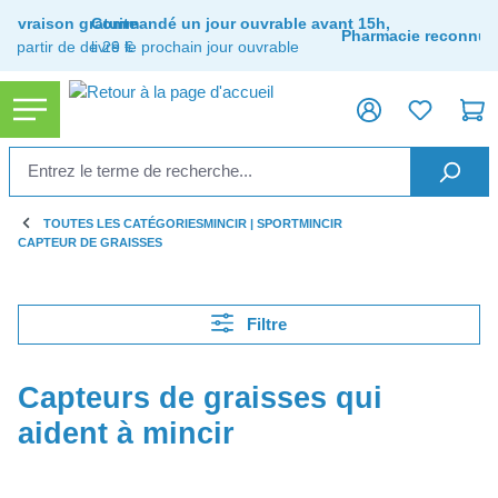
tenu principal
Livraison gratuite
Commandé un jour ouvrable avant 15h,
Pharmacie reconnue
à partir de de 29 €
livré le prochain jour ouvrable
TOUTES LES CATÉGORIES
MINCIR | SPORT
MINCIR
CAPTEUR DE GRAISSES
Filtre
Capteurs de graisses qui
aident à mincir