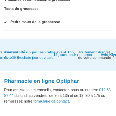
Tests de grossesse
Petits maux de la grossesse
raison gratuite
Commandé un jour ouvrable avant 15h,
Traitement discret
14 jours
pour retourner
Avis Kiy
artir de 29 €
livré le prochain jour ouvrable
de votre commande
Pharmacie en ligne Optiphar
Pour assistance et conseils, contactez-nous au numéro
014 58
87 44
du lundi au vendredi de 9h à 13h et de 13h30 à 17h ou
remplissez notre
formulaire de contact
.