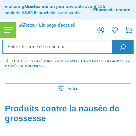
tenu principal
Livraison gratuite
Commandé un jour ouvrable avant 15h,
Pharmacie reconnue
à partir de de 29 €
livré le prochain jour ouvrable
TOUTES LES CATÉGORIES
GROSSESSE
PETITS MAUX DE LA GROSSESSE
NAUSÉE DE GROSSESSE
Filtre
Produits contre la nausée de
grossesse