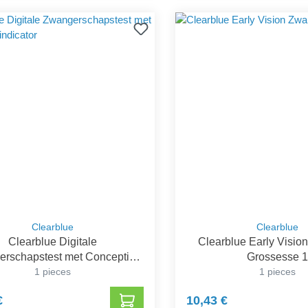
Clearblue
Clearblue
Clearblue Digitale
Clearblue Early Vision
rschapstest met Conceptie-
Grossesse 
indicator
1 pieces
1 pieces
€
10,43 €