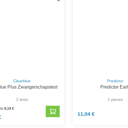
Clearblue
Predictor
lue Plus Zwangerschapstest
Predictor Ear
2 tests
1 pieces
 de
8,19 €
11,04 €
€